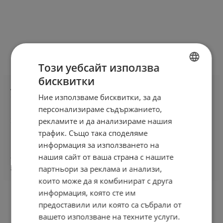
Този уебсайт използва
бисквитки
BULGARIAN
ASH анализира употребата на електронни
цигари сред възрастни във
Ние използваме бисквитки, за да
ENGLISH
Великобритания
персонализираме съдържанието,
рекламите и да анализираме нашия
31 декември 2021
Електронните цигари и вашето здраве
трафик. Също така споделяме
информация за използването на
Наскоро пуснат фактологичен лист от Действия
нашия сайт от ваша страна с нашите
относно тютюнопушенето и здравето (ASH),
анализира...
партньори за реклама и анализи,
които може да я комбинират с друга
информация, която сте им
предоставили или която са събрали от
вашето използване на техните услуги.