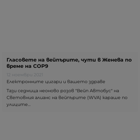
Гласовете на вейпърите, чути в Женева по
време на COP9
12 ноември 2021
Електронните цигари и вашето здраве
Тази седмица неоново розов "Вейп Автобус" на
Световния алианс на вейпърите (WVA) караше по
улиците...