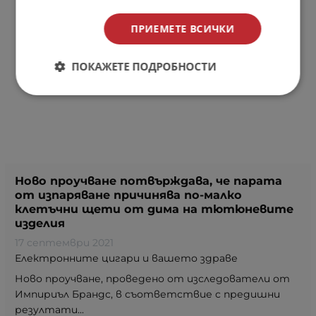
ПРИЕМЕТЕ ВСИЧКИ
ПОКАЖЕТЕ ПОДРОБНОСТИ
Ново проучване потвърждава, че парaта
от изпаряване причинява по-малко
клетъчни щети от дима на тютюневите
изделия
17 септември 2021
Електронните цигари и вашето здраве
Ново проучване, проведено от изследователи от
Импириъл Брандс, в съответствие с предишни
резултати...