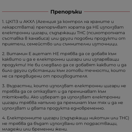
Препоръки
1. ЦКПЗ и АКХЛ (Агенция за контрол на храните и
лекарствата) препоръчват хората да НЕ използват
електронни цигари, съдържащи THC (психотропната
съставка в канабиса) или други подобни продукти от
приятели, семейство или съмнителни източници.
2. Витамин Е ацетат НЕ трябва да се добавя към
каквито и да е електронни цигари или изпаряващи
продукти! Не би следвало да се добавят каквито и да
било други субстанции към готови течности, които
не са предвидени от производителя.
3. Възрастни, които използват електронни цигари не
трябва да се отказват и да преминават към
тютюневи. Ако изберат да използват електронни
цигари трябва напълно да преминат към тях и да не
използват и двата продукта едновременно.
4. Електронните цигари (съдържащи никотин или THC)
не трябва да бъдат използвани от подрастващи,
младежи или бременни жени.