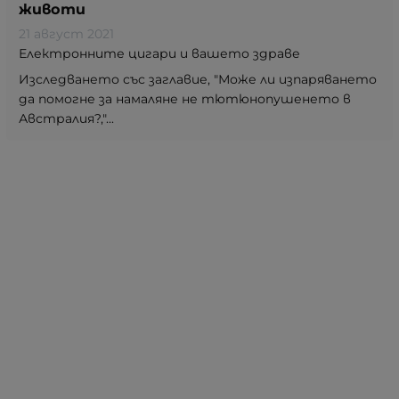
животи
21 август 2021
Електронните цигари и вашето здраве
Изследването със заглавие, "Може ли изпаряването
да помогне за намаляне не тютюнопушенето в
Австралия?,"...