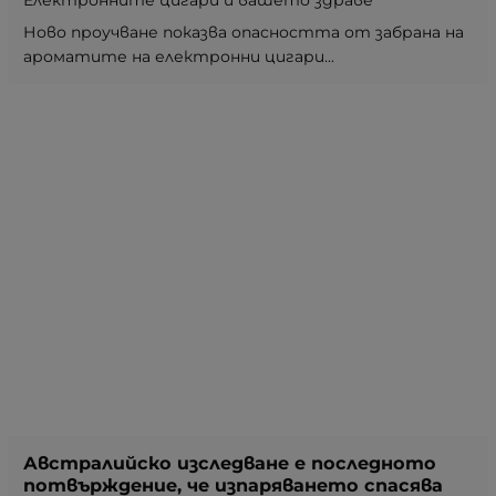
Електронните цигари и вашето здраве
Ново проучване показва опасността от забрана на
ароматите на електронни цигари...
Австралийско изследване е последното
потвърждение, че изпаряването спасява