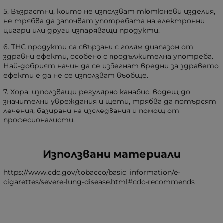
5. Възрастни, които не използват тютюневи изделия,
не трябва да започват употребата на електронни
цигари или други изпаряващи продукти.
6. THC продукти са свързани с голям диапазон от
здравни ефекти, особено с продължителна употреба.
Най-добрият начин да се избегнат вредни за здравето
ефекти е да не се използват въобще.
7. Хора, използващи регулярно канабис, водещ до
значителни увреждания и щети, трябва да потърсят
лечения, базирани на изследвания и помощ от
професионалисти.
Използвани материали
https://www.cdc.gov/tobacco/basic_information/e-
cigarettes/severe-lung-disease.html#cdc-recommends