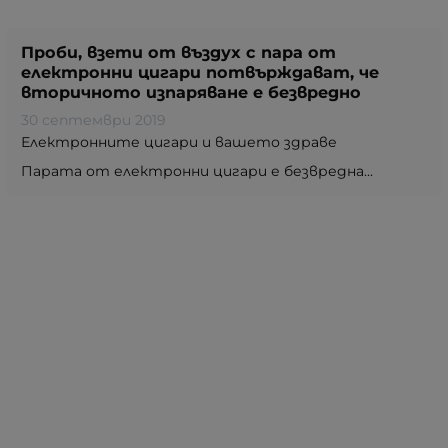
Проби, взети от въздух с пара от
електронни цигари потвърждават, че
вторичното изпаряване е безвредно
30 септември 2019
Електронните цигари и вашето здраве
Парата от електронни цигари е безвредна...