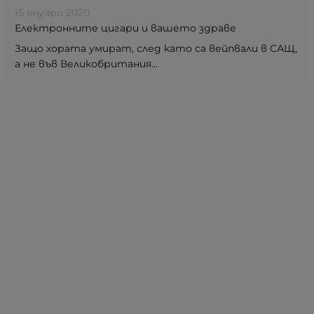
15 януари 2020
Електронните цигари и вашето здраве
Защо хората умират, след като са вейпвали в САЩ,
а не във Великобритания...