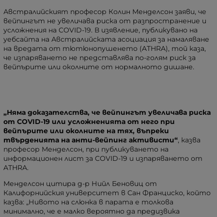
Австралийският професор Колин Менделсон заяви, че
вейпингът не увеличава риска от разпространение и
усложнения на COVID-19. В изявление, публикувано на
уебсайта на Австралийската асоциация за намаляване
на вредата от тютюнопушенето (ATHRA), той каза,
че изпаряването не представлява по-голям риск за
вейпърите или околните от нормалното дишане.
„Няма доказателства, че вейпингът увеличава риска
от COVID-19 или усложненията от него при
вейпърите или околните на тях, въпреки
твърденията на анти-вейпинг активисти“
, казва
професор Менделсон, при публикуването на
информационен лист за COVID-19 и изпаряването от
ATHRA.
Менделсон цитира д-р Нийл Беновиц от
Калифорнийския университет в Сан Франциско, който
казва:
„Нивото на слюнка в парата е толкова
минимално, че е малко вероятно да предизвика