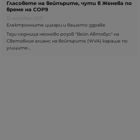
Гласовете на вейпърите, чути в Женева по
време на COP9
12 ноември 2021
Електронните цигари и вашето здраве
Тази седмица неоново розов "Вейп Автобус" на
Световния алианс на вейпърите (WVA) караше по
улиците...