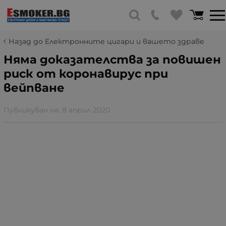
Назад до Електронните цигари и вашето здраве
Няма доказателства за повишен
риск от коронавирус при
вейпване
Публикуван на:
8 април 2020