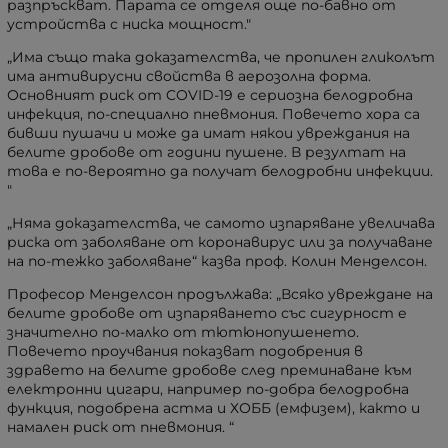
разпръскват. Парата се отделя още по-бавно от
устройства с ниска мощност."
„Има също така доказателства, че пропилен гликолът
има антивирусни свойства в аерозолна форма.
Основният риск от COVID-19 е сериозна белодробна
инфекция, по-специално пневмония. Повечето хора са
бивши пушачи и може да имат някои увреждания на
белите дробове от години пушене. В резултат на
това е по-вероятно да получат белодробни инфекции.
"
„Няма доказателства, че самото изпаряване увеличава
риска от заболяване от коронавирус или за получаване
на по-тежко заболяване“ казва проф. Колин Менделсон.
Професор Менделсон продължава: „Всяко увреждане на
белите дробове от изпаряването със сигурност е
значително по-малко от тютюнопушенето.
Повечето проучвания показват подобрения в
здравето на белите дробове след преминаване към
електронни цигари, например по-добра белодробна
функция, подобрена астма и ХОББ (емфизем), както и
намален риск от пневмония. “