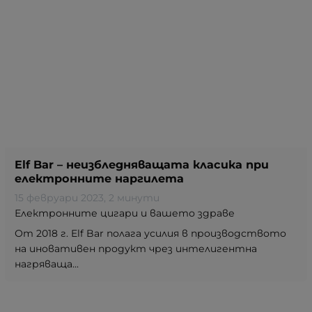
Elf Bar – неизбледняващата класика при
електронните наргилета
15 февруари 2023
, 2 минути
Електронните цигари и вашето здраве
От 2018 г. Elf Bar полага усилия в производството
на иновативен продукт чрез интелигентна
нагряваща...