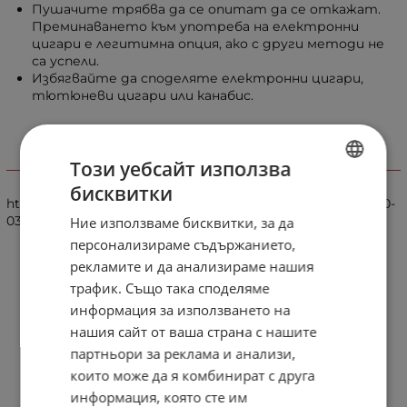
Пушачите трябва да се опитат да се откажат.
Преминаването към употреба на електронни
цигари е легитимна опция, ако с други методи не
са успели.
Избягвайте да споделяте електронни цигари,
тютюневи цигари или канабис.
Този уебсайт използва
Използвани материали
бисквитки
BULGARIAN
https://www.planetofthevapes.co.uk/news/vaping-news/2020-
03-31_athra-no-evidence-of-risk.html
Ние използваме бисквитки, за да
ENGLISH
персонализираме съдържанието,
рекламите и да анализираме нашия
трафик. Също така споделяме
информация за използването на
нашия сайт от ваша страна с нашите
партньори за реклама и анализи,
които може да я комбинират с друга
информация, която сте им