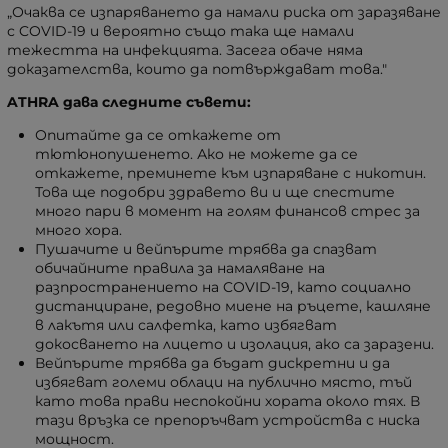
„Очаква се изпаряването да намали риска от заразяване
с COVID-19 и вероятно също така ще намали
тежестта на инфекцията. Засега обаче няма
доказателства, които да потвърждават това."
ATHRA дава следните съвети:
Опитайте да се откажете от
тютюнопушенето. Ако не можете да се
откажете, преминете към изпаряване с никотин.
Това ще подобри здравето ви и ще спестите
много пари в момент на голям финансов стрес за
много хора.
Пушачите и вейпърите трябва да спазват
обичайните правила за намаляване на
разпространението на COVID-19, като социално
дистанциране, редовно миене на ръцете, кашляне
в лакътя или салфетка, като избягват
докосването на лицето и изолация, ако са заразени.
Вейпърите трябва да бъдат дискретни и да
избягват големи облаци на публично място, тъй
като това прави неспокойни хората около тях. В
тази връзка се препоръчват устройства с ниска
мощност.