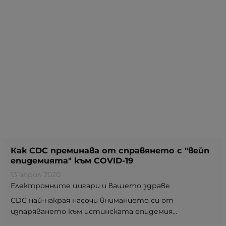
Как CDC преминава от справянето с "вейп
епидемията" към COVID-19
13 април 2020
Електронните цигари и вашето здраве
CDC най-накрая насочи вниманието си от
изпаряването към истинската епидемия...