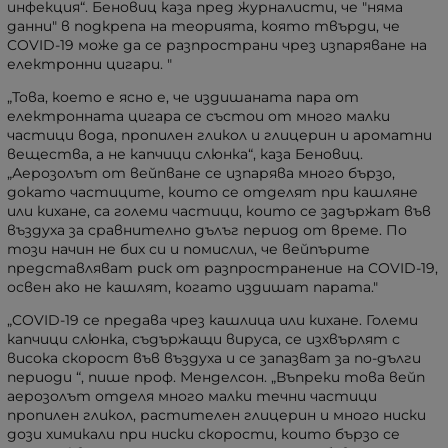
инфекция“. Беновиц каза пред журналисти, че "няма
данни" в подкрепа на теорията, която твърди, че
COVID-19 може да се разпространи чрез изпаряване на
електронни цигари. "
„Това, което е ясно е, че издишаната пара от
електронната цигара се състои от много малки
частици вода, пропилен гликол и глицерин и ароматни
вещества, а не капчици слюнка“, каза Беновиц.
„Аерозолът от вейпване се изпарява много бързо,
докато частиците, които се отделят при кашляне
или кихане, са големи частици, които се задържат във
въздуха за сравнително дълъг период от време. По
този начин не бих си и помислил, че вейпърите
представляват риск от разпространение на COVID-19,
освен ако не кашлят, когато издишат парата."
„COVID-19 се предава чрез кашлица или кихане. Големи
капчици слюнка, съдържащи вируса, се изхвърлят с
висока скорост във въздуха и се запазват за по-дълги
периоди “
, пише проф. Менделсон.
„Въпреки това вейп
аерозолът отделя много малки течни частици
пропилен гликол, растителен глицерин и много ниски
дози химикали при ниски скорости, които бързо се