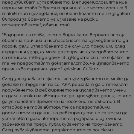
предизвикват изпаряването. В епидемиологията ние
наричаме това "обратна причина" и е честа грешка в
такъв тип изследвания, особено когато те не задават
въпроси за времето на излагане на риск и
последствията"
, обясни той.
"Базирано на това, което видях като вероятност за
обратна причина и неспособността изследването да
посочи дали изпаряването с е случило преди или след
сърдечния удар, аз мога да споря, че изследователите
са отишли твърде далеч в изводите си и че е факт, че
те не предоставят доказателство, че изпаряването
причинява сърдечен удар",
заключи Сийгъл.
След запознаване с факта, че изследването не може да
докаже твърденията си, АКА решават да оттеглят
проучването. В ревюирането на изследването учени
са дали насоки на авторите да използват данни, които
да установят времето на посочените събития. В
отговор на това авторите са предоставили
допълнителни данни, но ревюиращите не са могли да
установят дали авторите са разбрали и изпълнили
забележката преди публикуването на проучването.
След публикуването, редакторите са поискали