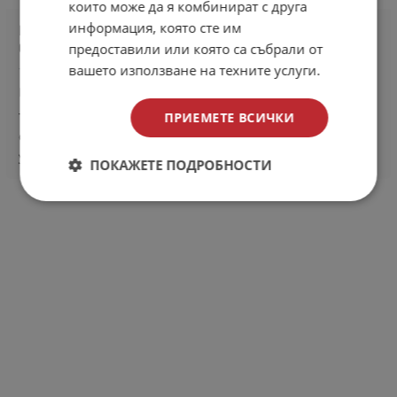
които може да я комбинират с друга
информация, която сте им
Гласовете на вейпърите, чути в Женева по
време на COP9
предоставили или която са събрали от
вашето използване на техните услуги.
12 ноември 2021
Електронните цигари и вашето здраве
ПРИЕМЕТЕ ВСИЧКИ
Тази седмица неоново розов "Вейп Автобус" на
Световния алианс на вейпърите (WVA) караше по
улиците...
ПОКАЖЕТЕ ПОДРОБНОСТИ