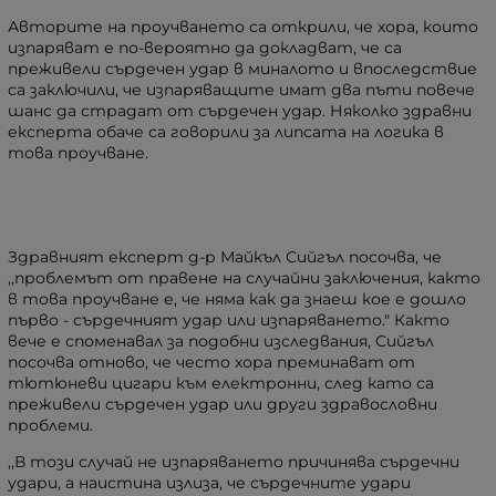
Авторите на проучването са открили, че хора, които
изпаряват е по-вероятно да докладват, че са
преживели сърдечен удар в миналото и впоследствие
са заключили, че изпаряващите имат два пъти повече
шанс да страдат от сърдечен удар. Няколко здравни
експерта обаче са говорили за липсата на логика в
това проучване.
Здравният експерт д-р Майкъл Сийгъл посочва, че
,,проблемът от правене на случайни заключения, както
в това проучване е, че няма как да знаеш кое е дошло
първо - сърдечният удар или изпаряването." Както
вече е споменавал за подобни изследвания, Сийгъл
посочва отново, че често хора преминават от
тютюневи цигари към електронни, след като са
преживели сърдечен удар или други здравословни
проблеми.
,,В този случай не изпаряването причинява сърдечни
удари, а наистина излиза, че сърдечните удари