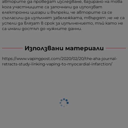
авторите да проведат изследване, базирано на това
кога участниците са започнали да използват
електронни цигари и въпреки, че авторите са се
съгласили да изпълнят забележката, твърдят ,че не са
успели да влязат в срок за изпълнението, тъй като не
са имали достъп до нужните данни.
Използвани материали
https://www.vapingpost.com/2020/02/20/the-aha-journal-
retracts-study-linking-vaping-to-myocardial-infarction/