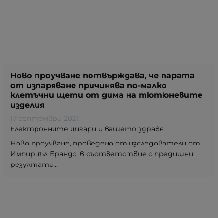
Ново проучване потвърждава, че парaта
от изпаряване причинява по-малко
клетъчни щети от дима на тютюневите
изделия
17 септември 2021
Електронните цигари и вашето здраве
Ново проучване, проведено от изследователи от
Импириъл Брандс, в съответствие с предишни
резултати...