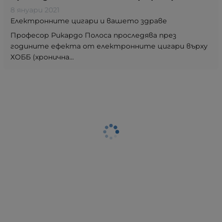
8 януари 2021
Електронните цигари и вашето здраве
Професор Рикардо Полоса проследява през
годините ефекта от електронните цигари върху
ХОББ (хронична...