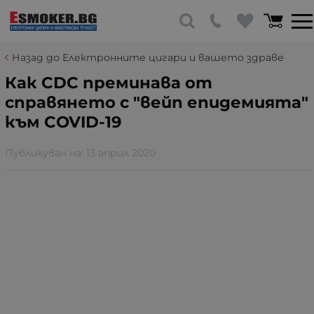
Назад до Електронните цигари и вашето здраве
Как CDC преминава от
справянето с "вейп епидемията"
към COVID-19
Публикуван на:
13 април 2020