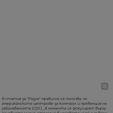
В статия за "Разум" правилно се посочва, че
американските центрове за контрол и превенция на
заболяванията (CDC) ,,в момента се фокусират върху