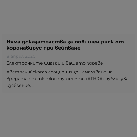
Няма доказателства за повишен риск от
коронавирус при вейпване
8 април 2020
Електронните цигари и вашето здраве
Австралийската асоциация за намаляване на
вредата от тютюнопушенето (ATHRA) публикува
изявление,...