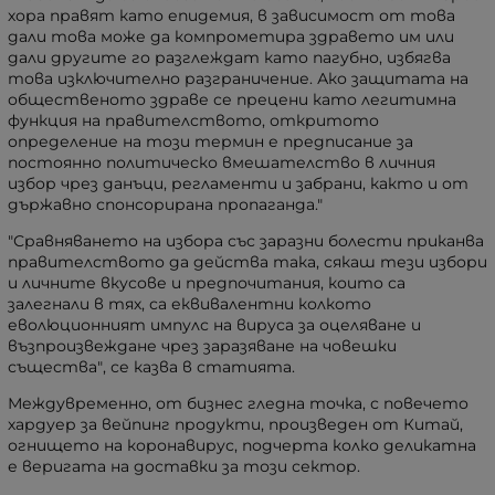
хора правят като епидемия, в зависимост от това
дали това може да компрометира здравето им или
дали другите го разглеждат като пагубно, избягва
това изключително разграничение. Ако защитата на
общественото здраве се прецени като легитимна
функция на правителството, откритото
определение на този термин е предписание за
постоянно политическо вмешателство в личния
избор чрез данъци, регламенти и забрани, както и от
държавно спонсорирана пропаганда."
"Сравняването на избора със заразни болести приканва
правителството да действа така, сякаш тези избори
и личните вкусове и предпочитания, които са
залегнали в тях, са еквивалентни колкото
еволюционният импулс на вируса за оцеляване и
възпроизвеждане чрез заразяване на човешки
същества"
, се казва в статията.
Междувременно, от бизнес гледна точка, с повечето
хардуер за вейпинг продукти, произведен от Китай,
огнището на коронавирус, подчерта колко деликатна
е веригата на доставки за този сектор.