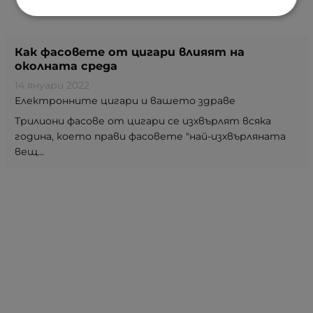
Как фасовете от цигари влияят на
околната среда
14 януари 2022
Електронните цигари и вашето здраве
Трилиони фасове от цигари се изхвърлят всяка
година, което прави фасовете "най-изхвърляната
вещ...