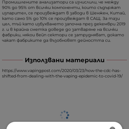
Промишлените анализатори са изчислили, че между
90% до 95% от всички компоненти, които съдържат
изпарител, се произвеждат в заводи в Шенжен, Китай,
като само 5% до 10% се произвеждат в САЩ. За тази
цел, тъй като избухването започна през декември 2019
г. и в крайна сметка доведе до затваряне на всички
фабрики, някои вейп сектори се затрудняват, докато
чакат фабриките да възобновят дейността си.
Използвани материали
https://www.vapingpost.com/2020/03/23/how-the-cdc-has-
shifted-from-dealing-with-the-vaping-epidemic-to-covid-19/