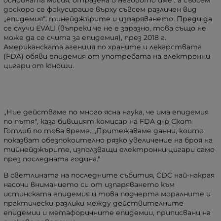
основната мисия, отразена в неговото име", а съвсем
доскоро се фокусираше върху съвсем различен вид
,,епидемия": тинейджърите и изпаряването. Преди да
се случи EVALI (въпреки че не е заразно, това също не
може да се счита за епидемия), през 2018 г.
Американската агенция по храните и лекарствата
(FDA) обяви епидемия от употребата на електронни
цигари от юноши.
,,Ние действаме по много ясна наука, че има епидемия
по пътя"
, каза бившият комисар на FDA д-р Скот
Готлиб по това време.
,,Притежаваме данни, които
показват обезпокоително рязко увеличение на броя на
тийнейджърите, използващи електронни цигари само
през последната година."
В светлината на последните събития, CDC най-накрая
насочи вниманието си от изпаряването към
истинската епидемия и това подчерта моралните и
практически разлики между действителните
епидемии и метафоричните епидемии, приписвани на