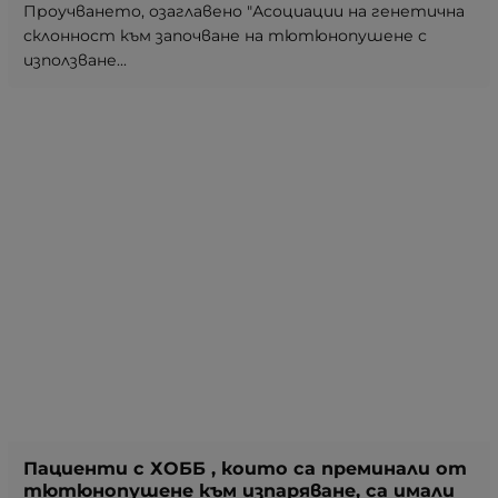
Проучването, озаглавено "Асоциации на генетична
склонност към започване на тютюнопушене с
използване...
Пациенти с ХОББ , които са преминали от
тютюнопушене към изпаряване, са имали