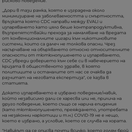
рисково поведение.
,,Дори в тази рамка, която е изградена около
минимизиране на заболеваемостта и смъртността,
връзката която CDC направи между EVALI и
изпаряването като цяло беше контрапродуктивна,
възпрепятствайки прехода за намаляване на вредата
от конвенционалните цигари към никотиновите
системи, които са далеч не толкова опасни. Чрез
насърчаване на объркването относно относителните
опасности от тютюнопушенето и изпаряването,
CDC увреди доверието към себе си в навечерието на
кризата в общественото здраве, в която
политиците и останалите от нас се очаква да
разчитат на неговата експертиза"
, се казва в
статията.
Докато изпаряването е избрано поведение/навик,
който независимо дали се харесва или не, прилича на
друго поведение, което също се нарича епидемия
(като тютюнопушенето, преяждането, употребата
на незаконни наркотици и т.н.) COVID-19 не е нещо,
което е избрано, а условие, което се случва на хората.
"Навикът да се описва почти всичко, което голям брой