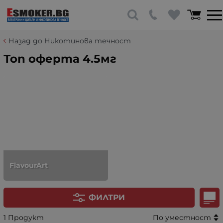
Назад до Никотинова течност
Топ оферта 4.5мг
FlavourArt
ФИЛТРИ
1 Продукт
По уместност