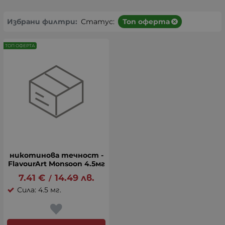
Избрани филтри:
Статус:
Топ оферта
ТОП ОФЕРТА
никотинова течност -
FlavourArt Monsoon 4.5мг
7.41
€
14.49
лв.
/
Сила: 4.5 мг.