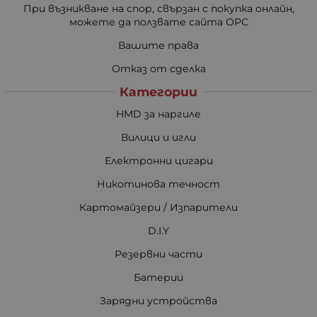
При възникване на спор, свързан с покупка онлайн,
можете да ползвате сайта ОРС
Вашите права
Отказ от сделка
Категории
HMD за наргиле
Вилици и игли
Електронни цигари
Никотинова течност
Картомайзери / Изпарители
D.I.Y
Резервни части
Батерии
Зарядни устройства