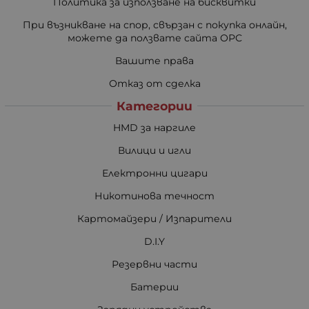
Политика за използване на бисквитки
При възникване на спор, свързан с покупка онлайн,
можете да ползвате сайта ОРС
Вашите права
Отказ от сделка
Категории
HMD за наргиле
Вилици и игли
Електронни цигари
Никотинова течност
Картомайзери / Изпарители
D.I.Y
Резервни части
Батерии