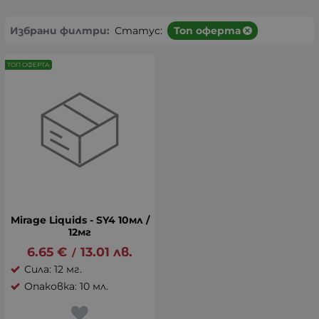
Избрани филтри:
Статус:
Топ оферта
ТОП ОФЕРТА
Mirage Liquids - SY4 10мл /
12мг
6.65
€
13.01
лв.
/
Сила: 12 мг.
Опаковка: 10 мл.