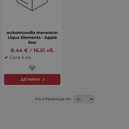
никотинова течност
Liqua Elements - Apple
6мг
8.44
€
16.51
лв.
/
Сила: 6 мг.
ДЕТАЙЛИ
На страница по: