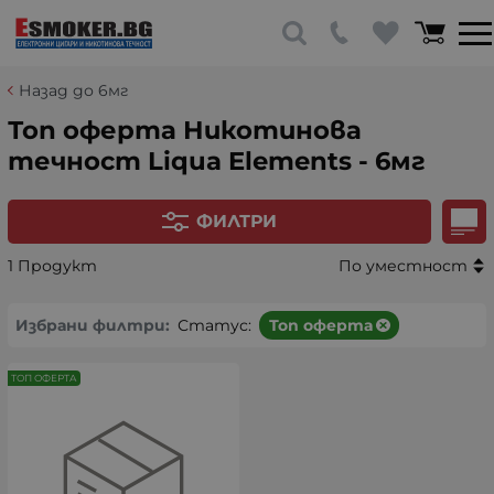
Назад до 6мг
Топ оферта Никотинова
течност Liqua Elements - 6мг
ФИЛТРИ
1 Продукт
По уместност
Избрани филтри:
Статус:
Топ оферта
ТОП ОФЕРТА