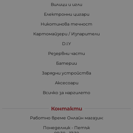
Вилици и игли
Електронни цигари
Никотинова течност
Картомайзери / Изпарители
D.I.Y
Резервни части
Батерии
Зарядни устройства
Аксесоари
Всичко за наргилето
Контакти
Работно време Онлайн магазин:
Понеделник - Петък