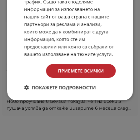
трафик. Също така споделяме
информация за използването на
нашия сайт от ваша страна с нашите
партньори за реклама и анализи,
които може да я комбинират с друга
информация, която сте им
предоставили или която са събрали от
вашето използване на техните услуги.
Ново проучване в Белгия показва, че 1 на
всеки 5 пушача успява да откаже цигарите
6 месеца след закупуване на електронна
ПРИЕМЕТЕ ВСИЧКИ
цигара
12 февруари 2021
ПОКАЖЕТЕ ПОДРОБНОСТИ
Електронните цигари и вашето здраве
Ново проучване в Белгия показва, че 1 на всеки 5
пушача успява да откаже цигарите 6 месеца след...