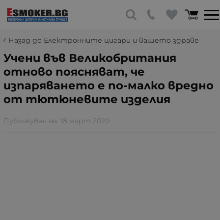
Назад до Електронните цигари и вашето здраве
Учени във Великобритания
отново поясняват, че
изпаряването е по-малко вредно
от тютюневите изделия
Публикуван на:
18 март 2020