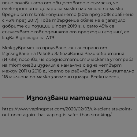
поне половината от обществото е съгласно, че
електронните цигари са малко или много по-малко
вредни от тютюнопушенето (50% през 2018 сравнено
с 43% през 2017). Това твърдение обаче не е запазило
добрите си позиции и през 2019 г. и само 45% се
съгласяват с твърденията от предходни години", се
казва в доклада на ДТЗ.
Междувременно проучване, финансирано от
Изследване на Ракови Заболявания Великобритания
(ИРЗВ) посочва, че средностатистическата употреба
на тютюневи изделия е намаляла с една четвърт
между 2011 и 2018 г., което се равнява на приблизително
118 милиона по-малко запалени цигари всеки месец.
Използвани материали
https://www.vapingpost.com/2020/02/03/uk-scientists-point-
out-once-again-that-vaping-is-safer-than-smoking/