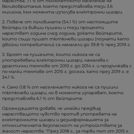
нараства. 7.1 % от пълнолетното население на
Великобритания, което представлява тези 3.6
милиона, към момента използва електронни цигари.
2. Повече от половината (54.1 %) от настоящите
вейпъри са бивши пушачи и тези проценти
нарастват година след година, докато вейпърите,
които също пушат тютюневи цигари (познати като
двойни потребители) са намалели до 39.8 % през 2019 г.
3. Броят на пушачите, които никога не са
употребявали електронни цигари, намалява с
драстични темпове от 2010 г. до 2014 г. и продължава с
по-малки темпове от 2015 г. досега, като през 2019 г. е
34.1 %.
4. Само 0.8 % от населението никога не са пушили
тютюневи цигари, но в момента изпаряват, което
представлява 6.1 % от вейпърите.
Организацията добавя, че имайки предвид
нарастващото чувство против употребата на
електронните цигари и дезинформацията за
относителната безопасност на устройствата за
жалост нараства. "През 2018 г., за първи път от 2015 г.