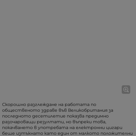
Скорошно разглеждане на работата по
общественото здраве във Великобритания за
последното десетилетие показва предимно
разочароващи резултати, но въпреки това,
покачването в употребата на електронни цигари
беше изтъкнато като един от малкото положителни