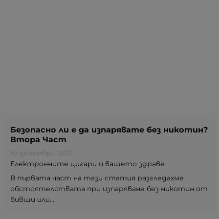
Безопасно ли е да изпарявате без никотин?
Втора Част
10 декември 2021
Електронните цигари и вашето здраве
В първата част на тази статия разгледахме
обстоятелствата при изпаряване без никотин от
бивши или...