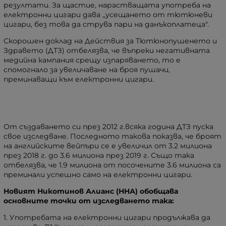
резултати. За щастие, нарастващата употреба на
електронни цигари дава ,,усещането от тютюневи
цигари, без това да струва пари на данъкоплатеца".
Скорошен доклад на Действия за Тютюнопушенето и
Здравето (ДТЗ) отбелязва, че въпреки негативната
медийна кампания срещу изпаряването, то е
спомогнало за увеличаване на броя пушачи,
преминаващи към електронни цигари.
От създаването си през 2012 г.всяка година ДТЗ пуска
свое изследване. Последното такова показва, че броят
на английските вейпъри се е увеличил от 3.2 милиона
през 2018 г. до 3.6 милиона през 2019 г. Също така
отбелязва, че 1.9 милиона от посочените 3.6 милиона са
преминали успешно само на електронни цигари.
Новият Никотинов Алианс (ННА) обобщава
основните точки от изследването така:
1. Употребата на електронни цигари продължава да