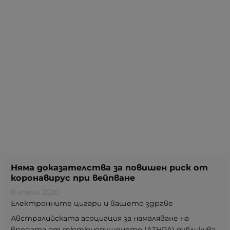
Няма доказателства за повишен риск от
коронавирус при вейпване
8 април 2020
Електронните цигари и вашето здраве
Австралийската асоциация за намаляване на
вредата от тютюнопушенето (ATHRA) публикува