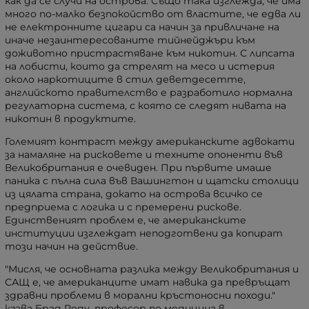
как да се случи на острова. Също така изглежда, че има
много по-малко безпокойство от властите, че едва ли
не електронните цигари са начин за привличане на
иначе незаинтересованите тийнейджъри към
доживотно пристрастяване към никотин. С липсата
на лобисти, които да стрелят на месо и истерия
около наркотиците в стил деветдесетте,
английското правителство е разработило нормална
регулаторна система, с която се следят нивата на
никотин в продуктите.
Големият контраст между американските адвокати
за намаляне на рисковете и техните опоненти във
Великобритания е очевиден. При първите имаше
паника с пълна сила във Вашингтон и щатски столици
из цялата страна, докато на острова всичко се
предприема с логика и с премерени рискове.
Единственият проблем е, че американските
институции изглеждат неподготвени да копират
този начин на действие.
"Мисля, че основната разлика между Великобритания и
САЩ е, че американците имат навика да превръщат
здравни проблеми в морални кръстоносни походи."
казва Брад Роду, професор по медицина в