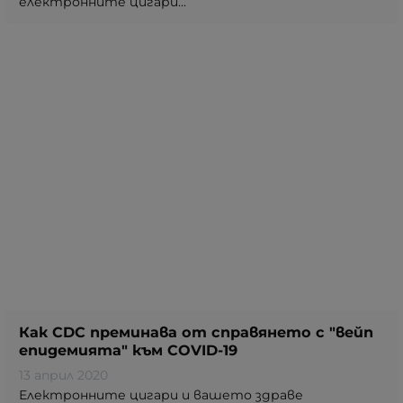
електронните цигари...
Как CDC преминава от справянето с "вейп
епидемията" към COVID-19
13 април 2020
Електронните цигари и вашето здраве