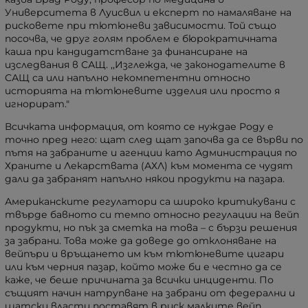
Университета в Луисвил и експерт по намаляване на
рисковете при тютюневи зависимости. Той също
посочва, че друг голям проблем е бюрократичната
каша при кандидатстване за финансиране на
изследвания в САЩ.
,,Изглежда, че законодателите в
САЩ са или напълно некомпетентни относно
историята на тютюневите изделия или просто я
игнорират."
Всичката информация, от която се нуждае Роду е
точно пред него: щат след щат започва да се върви по
пътя на забраните и агенции като Администрация по
Храните и Лекарствата (АХЛ) към момента се чудят
дали да забранят напълно някои продукти на пазара.
Американските регулатори са широко критикувани с
твърде бавното си темпо относно регулации на вейп
продукти, но пък за сметка на това – с бързи решения
за забрани. Това може да доведе до отклоняване на
вейпъри и връщането им към тютюневите цигари
или към черния пазар, който може би е честно да се
каже, че беше причината за всички инциденти. По
същият начин натрупване на забрани от федерални и
щатски власти поставят в риск малките вейп