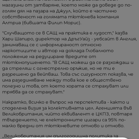
магазини от затваряне, което може да доведе до по-
голям дял на пазара на Джуул, който е частично
собственост на голямата тютюнева компания
Алтриа (бившата Филип Морис).
"Случващото се в САЩ на практика е лудост," казва
Хари Шапиро, директор на ДръгУайз - уебсайт в Англия,
занимаващ се с информираност относно
наркотиците и автор на доклада Глобалното
положение на редуциране вредите от
тютюнопушенето. "В САЩ можеш да се разхождаш и
да стреляш с огнестрелно оръжие, но не ти е
разрешено да вейпваш. Това със сигурност показва, че
има разединяване между това кое е обществено
полезно и това, от което хората се страхуват или
трябва да се страхуват."
Накратко, всичко е въпрос на перспектива - както и
споделена визия за колективната цел. Агенцията във
Великобритания, чийто еквивалент е ЦКПЗ, повтаря
твърдението, че електронните цигари са 95% по-
малко вредни от тютюневите отново и отново.
,,Великобритания им дългогодишна политика за