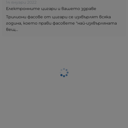
14 януари 2022
Електронните цигари и вашето здраве
Трилиони фасове от цигари се изхвърлят всяка
година, което прави фасовете "най-изхвърляната
вещ...