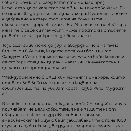
човек в болница и след като сте минали през
кафенето, за да хапнете сандвич или плодово желе, ви
се приисква да запалите една цигара. Пушенето обаче
е забранено на територията на болницата и
околността -дори в колата ви. Ако обаче сте вейпър и
нямате в себе си течност, може просто да отидете
до вейп шопа, прикрепен до болницата.
Този сценарий може да звучи абсурдно, но е напълно
възможен в Англия, където през юли болниците
Сандуел и Уест Бирмингам се съгласиха вейп компания
да отвори специализирани магазини за електронни
цигари на територията им.
"Междувременно в САЩ към момента има хора, които
отиват във вейп магазините и казват на
собствениците, че убиват хора!"
, казва Къли.
"Лудост
е."
Въпреки, че експерти, показани от VICE (медийна група)
признават, че Великобритания не е защитена от
свързани с никотин здравословни проблеми,
американската криза с вейп заболяванията с поне 1000
случая и грубо около две дузини смъртни случая, няма