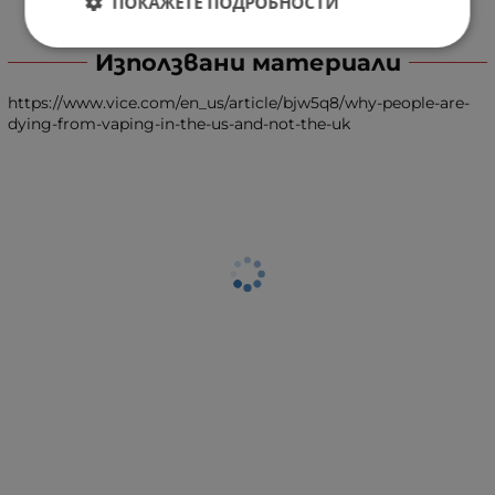
ПОКАЖЕТЕ ПОДРОБНОСТИ
Използвани материали
https://www.vice.com/en_us/article/bjw5q8/why-people-are-
dying-from-vaping-in-the-us-and-not-the-uk