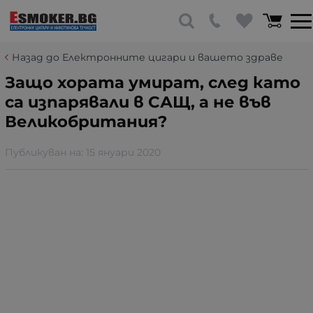
Назад до Електронните цигари и вашето здраве
Защо хората умират, след като
са изпарявали в САЩ, а не във
Великобритания?
Публикуван на:
15 януари 2020