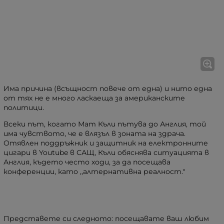
Има причина (всъщност повече от една) и нито една
от тях не е много ласкаеща за американските
политици.
Всеки път, когато Мат Къли пътува до Англия, той
има чувството, че е влязъл в зоната на здрача.
Отявлен поддръжник и защитник на електронните
цигари в Youtube в САЩ, Къли обяснява ситуацията в
Англия, където често ходи, за да посещава
конференции, като ,,алтернативна реалност."
Представете си следното: посещавате ваш любим