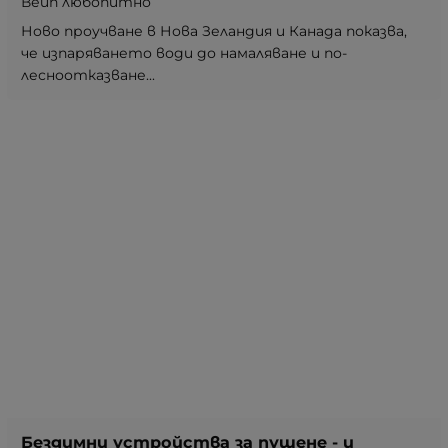
Вейп любопитно
Ново проучване в Нова Зеландия и Канада показва,
че изпаряването води до намаляване и по-
лесноотказване...
Бездимни устройства за пушене - и