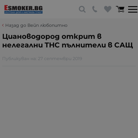
Назад до Вейп любопитно
Циановодород открит в
нелегални THC пълнители в САЩ
Публикуван на:
27 септември 2019