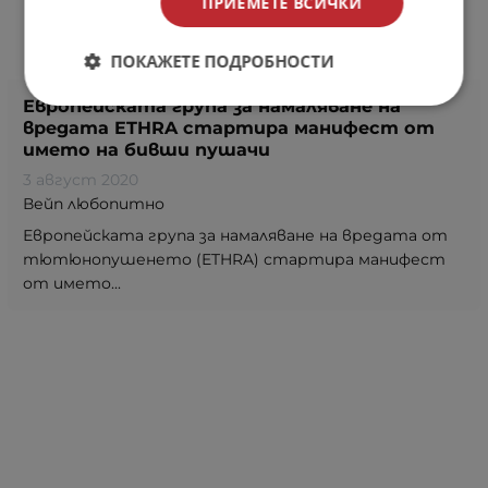
ПРИЕМЕТЕ ВСИЧКИ
ПОКАЖЕТЕ ПОДРОБНОСТИ
Европейската група за намаляване на
вредата ETHRA стартира манифест от
името на бивши пушачи
3 август 2020
Вейп любопитно
Европейската група за намаляване на вредата от
тютюнопушенето (ETHRA) стартира манифест
от името...