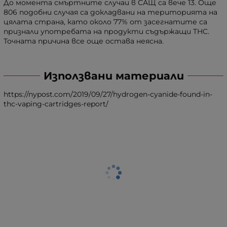
До момента смъртните случаи в САЩ са вече 13. Още
806 подобни случая са докладвани на територията на
цялата страна, като около 77% от засегнатите са
признали употребата на продукти съдържащи THC.
Точната причина все още остава неясна.
Използвани материали
https://nypost.com/2019/09/27/hydrogen-cyanide-found-in-
thc-vaping-cartridges-report/