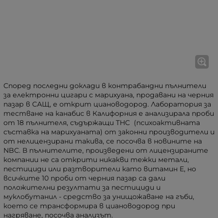
Според последни доклади в контрабандни пълнители
за електронни цигари с марихуана, продавани на черния
пазар в САЩ, е открит циановодород. Лаборатория за
тестване на канабис в Калифорния е анализирала проби
от 18 пълнителя, съдържащи THC (психоактивната
съставка на марихуаната) от законни производители и
от нелицензирани такива, се посочва в новините на
NBC. В пълнителите, произведени от лицензираните
компании не са открити никакви тежки метали,
пестициди или разтворители като витамин Е, но
всичките 10 проби от черния пазар са дали
положителни резултати за пестициди и
муклобутанил - средство за унищожаване на гъби,
което се трансформира в циановодород при
нагряване, посочва анализът.