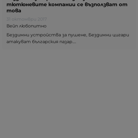
тютюневите компании се възползват от
това
31 октомври 2017
Вейп любопитно
Бездимни устройства за пушене, Бездимни цигари
атакуват българския пазар....