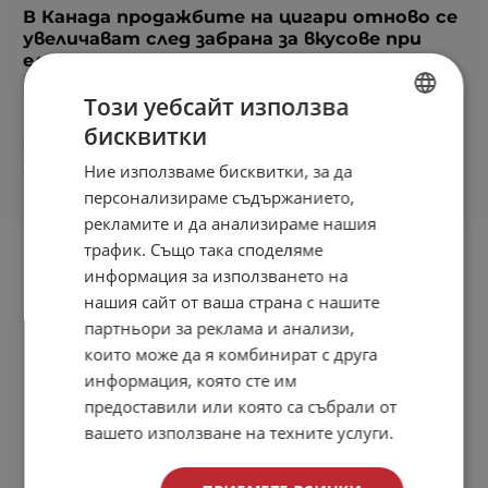
В Канада продажбите на цигари отново се
увеличават след забрана за вкусове при
електронните цигари
22 януари 2021
Този уебсайт използва
Вейп любопитно
бисквитки
BULGARIAN
След забрана и ограничаване на вкусове и
Ние използваме бисквитки, за да
ароматите при електронните цигари в Канада
ENGLISH
продажбите на...
персонализираме съдържанието,
рекламите и да анализираме нашия
трафик. Също така споделяме
информация за използването на
нашия сайт от ваша страна с нашите
партньори за реклама и анализи,
които може да я комбинират с друга
информация, която сте им
предоставили или която са събрали от
вашето използване на техните услуги.