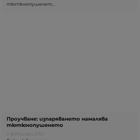
тютюнопушенет...
Проучване: изпаряването намалява
тютюнопушенето
5 февруари 2021