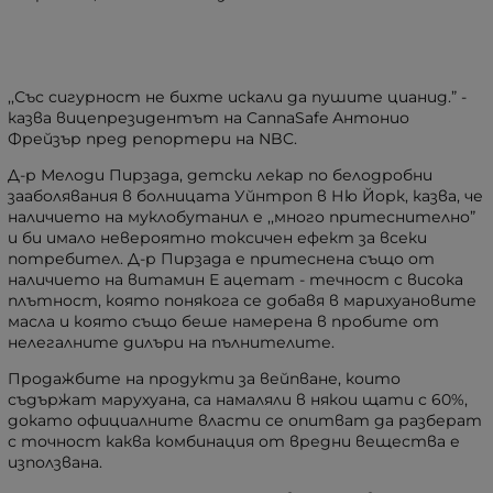
,,Със сигурност не бихте искали да пушите цианид.”
-
казва вицепрезидентът на CannaSafe Антонио
Фрейзър пред репортери на NBC.
Д-р Мелоди Пирзада, детски лекар по белодробни
зааболявания в болницата Уйнтроп в Ню Йорк, казва, че
наличието на муклобутанил е ,,много притеснително”
и би имало невероятно токсичен ефект за всеки
потребител. Д-р Пирзада е притеснена също от
наличието на витамин Е ацетат - течност с висока
плътност, която понякога се добавя в марихуановите
масла и която също беше намерена в пробите от
нелегалните дилъри на пълнителите.
Продажбите на продукти за вейпване, които
съдържат марухуана, са намаляли в някои щати с 60%,
докато официалните власти се опитват да разберат
с точност каква комбинация от вредни вещества е
използвана.