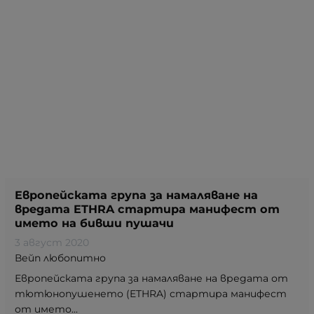
Европейската група за намаляване на
вредата ETHRA стартира манифест от
името на бивши пушачи
3 август 2020
Вейп любопитно
Европейската група за намаляване на вредата от
тютюнопушенето (ETHRA) стартира манифест
от името...