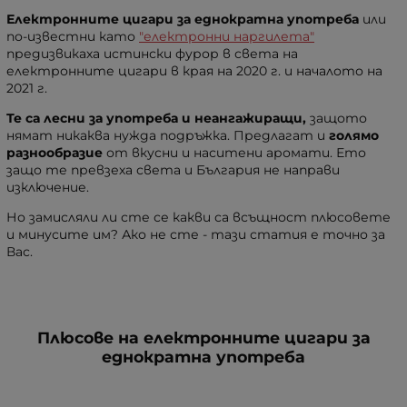
Електронните цигари за еднократна употреба
или
по-известни като
"електронни наргилета"
предизвикаха истински фурор в света на
електронните цигари в края на 2020 г. и началото на
2021 г.
Те са лесни за употреба и неангажиращи,
защото
нямат никаква нужда подръжка. Предлагат и
голямо
разнообразие
от вкусни и наситени аромати. Ето
защо те превзеха света и България не направи
изключение.
Но замисляли ли сте се какви са всъщност плюсовете
и минусите им? Ако не сте - тази статия е точно за
Вас.
Плюсове на електронните цигари за
еднократна употреба