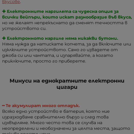
вкусове
.
✚
Електронните наргилета са чудесна опция за
всички вейпъри, които искат разнообразие във вкуса,
но не желаят непрекъснато да сменят течността в
устройството си.
✚ Електронното наргиле няма никакви бутони.
Няма нужда да натискате копчета, за да включите или
изключите устройството. Само го извадете от
джоба си или чантата, и изпарявайте, а когато
приключите, просто го приберете.
Минуси на еднократните електронни
цигари
━ Те акумулират много отпадък.
Всяко едно устройство е батерия, която ние
изразходваме сравнително бързо и след това
изхвърляме. Много често това се случва на
неопределени и необозначени за целта места, защото