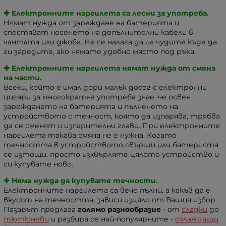
✚ Електронните наргилета са лесни за употреба.
Нямат нужда от зареждане на батерията и
спестяват носенето на допълнителни кабели в
чантата или джоба. Не се налага да се чудите къде да
ги заредите, ако нямате удобно място под ръка.
✚ Електронните наргилета нямат нужда от смяна
на части.
Всеки, който е имал дори малък досег с електронни
цигари за многократна употреба знае, че освен
зареждането на батерията и пълненето на
устройството с течност, която да изпарява, трябва
да се сменят и изпарителни глави. При електронните
наргилета такава смяна не е нужна. Когато
течността в устройството свърши или батерията
се изтощи, просто изхвърляте цялото устройство и
си купувате ново.
✚ Няма нужда да купувате течности.
Електронните наргилета са вече пълни, а какъв да е
вкусът на течността, зависи изцяло от Вашия избор.
Пазарът предлага
голямо разнообразие
- от
сладки
до
тютюневи
и разбира се най-популярните -
охлаждащи