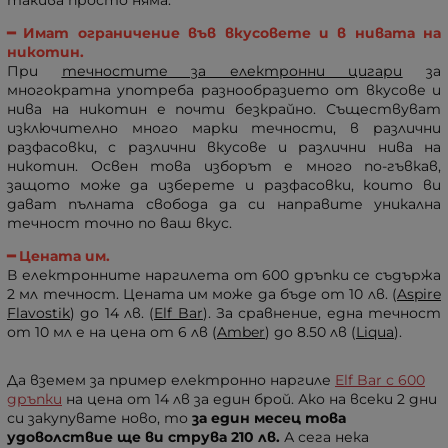
такива просто няма.
━
Имат ограничение във вкусовете и в нивата на
никотин.
При
течностите за електронни цигари
за
многократна употреба разнообразието от вкусове и
нива на никотин е почти безкрайно. Съществуват
изключително много марки течности, в различни
разфасовки, с различни вкусове и различни нива на
никотин. Освен това изборът е много по-гъвкав,
защото може да изберете и разфасовки, които ви
дават пълната свобода да си направите уникална
течност точно по ваш вкус.
━ Цената им.
В електронните наргилета от 600 дръпки се съдържа
2 мл течност. Цената им може да бъде от 10 лв. (
Aspire
Flavostik
) до 14 лв. (
Elf Bar
). За сравнение, една течност
от 10 мл е на цена от 6 лв (
Amber
) до 8.50 лв (
Liqua
).
Да вземем за пример електронно наргиле
Elf Bar с 600
дръпки
на цена от 14 лв за един брой. Ако на всеки 2 дни
си закупувате ново, то
за един месец това
удоволствие ще ви струва 210 лв.
А сега нека