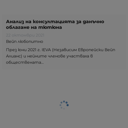
Анализ на консултацията за данъчно
облагане на тютюна
22 октомври 2021
Вейп любопитно
През юни 2021 г. IEVA (Независим Европейски Вейп
Алианс) и нейните членове участваха в
обществената...