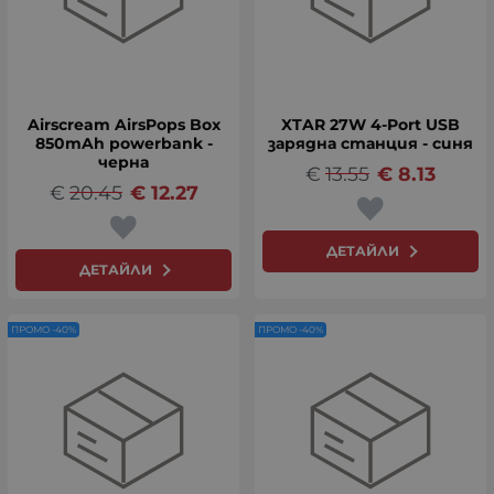
Airscream AirsPops Box
XTAR 27W 4-Port USB
850mAh powerbank -
зарядна станция - синя
черна
€
13.55
€
8.13
€
20.45
€
12.27
ДЕТАЙЛИ
ДЕТАЙЛИ
ПРОМО -40%
ПРОМО -40%