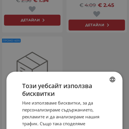
€
2.56
€
1.54
€
4.09
€
2.45
ДЕТАЙЛИ
ДЕТАЙЛИ
ПРОМО -40%
Този уебсайт използва
бисквитки
BULGARIAN
Ние използваме бисквитки, за да
Avatar QC 2.0 бързо
ENGLISH
зареждащо зарядно -
персонализираме съдържанието,
бяло
рекламите и да анализираме нашия
€
10.23
€
6.14
трафик. Също така споделяме