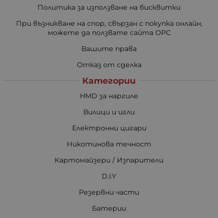
Политика за използване на бисквитки
При възникване на спор, свързан с покупка онлайн,
можете да ползвате сайта ОРС
Вашите права
Отказ от сделка
Категории
HMD за наргиле
Вилици и игли
Електронни цигари
Никотинова течност
Картомайзери / Изпарители
D.I.Y
Резервни части
Батерии