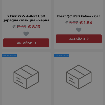
XTAR 27W 4-Port USB
Eleaf QC USB кабел - бял
зарядна станция - черна
€
3.07
€
1.84
€
13.55
€
8.13
ДЕТАЙЛИ
ДЕТАЙЛИ
ПРОМО -40%
ПРОМО -40%