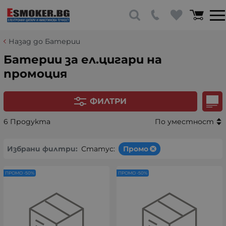
Назад до Батерии
Батерии за ел.цигари на
промоция
ФИЛТРИ
6 Продукта
По уместност
Избрани филтри:
Статус:
Промо
ПРОМО -50%
ПРОМО -50%