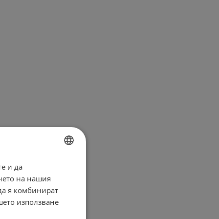
е и да
BULGARIAN
нето на нашия
ENGLISH
 да я комбинират
ашето използване