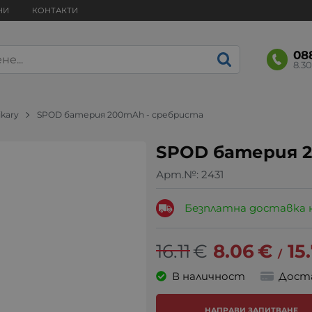
НИ
КОНТАКТИ
08
8.30
ikary
SPOD батерия 200mAh - сребриста
SPOD батерия 2
Арт.№:
2431
Безплатна доставка 
16.11
€
8.06
€
15
/
В наличност
Дост
НАПРАВИ ЗАПИТВАНЕ