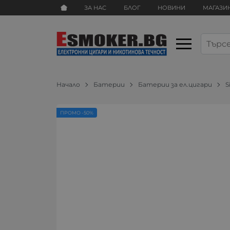
ЗА НАС
БЛОГ
НОВИНИ
МАГАЗИ
Начало
Батерии
Батерии за ел.цигари
S
ПРОМО -50%