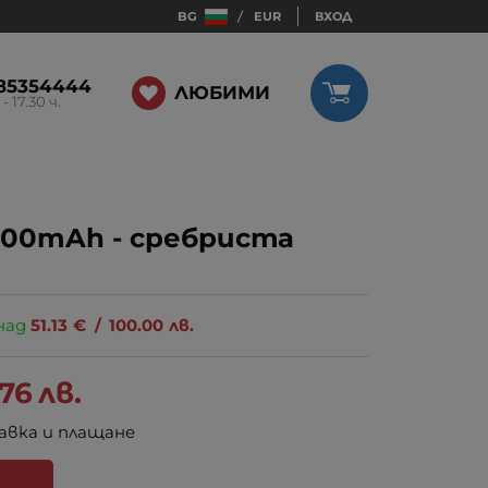
BG
EUR
ВХОД
85354444
ЛЮБИМИ
 - 17.30 ч.
00mAh - сребриста
над
51.13
€
/
100.00
лв.
.76
лв.
авка и плащане