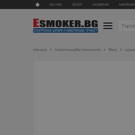
ЗА НАС
БЛОГ
НОВИНИ
МАГАЗИ
Начало
Никотинова течност
18мг
Liqu