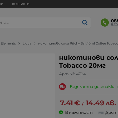
НИ
КОНТАКТИ
08
8.30
a Elements
Liqua
никотинови соли Ritchy Salt 10ml Coffee Tobac
никотинови соли 
Tobacco 20мг
Арт.№:
4794
Безплатна доставка 
7.41
€
14.49
лв.
/
В наличност
Дост