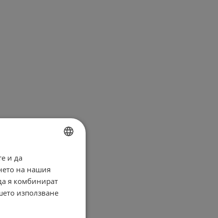
е и да
BULGARIAN
нето на нашия
ENGLISH
 да я комбинират
ашето използване