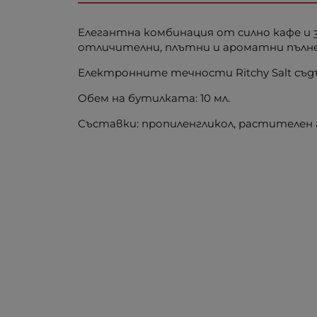
Елегантна комбинация от силно кафе и 
отличителни, плътни и ароматни пълне
Електронните течности Ritchy Salt съд
Обем на бутилката: 10 мл.
Съставки: пропиленгликол, растителен 