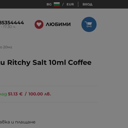
BG
EUR
ВХОД
85354444
ЛЮБИМИ
 - 17.30 ч.
co 20мг
Ritchy Salt 10ml Coffee
над
51.13
€
/
100.00
лв.
авка и плащане