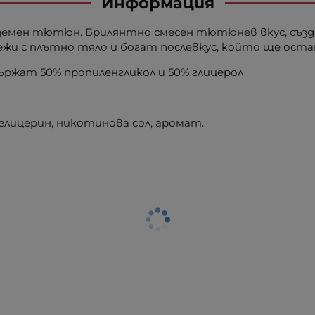
Информация
земен тютюн. Брилянтно смесен тютюнев вкус, създа
жи с плътно тяло и богат послевкус, който ще оста
ържат 50% пропиленгликол и 50% глицерол
глицерин, никотинова сол, аромат.