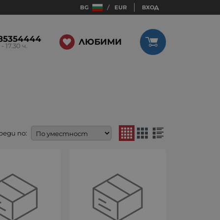
BG
EUR
ВХОД
85354444
ЛЮБИМИ
 - 17.30 ч.
реди по: