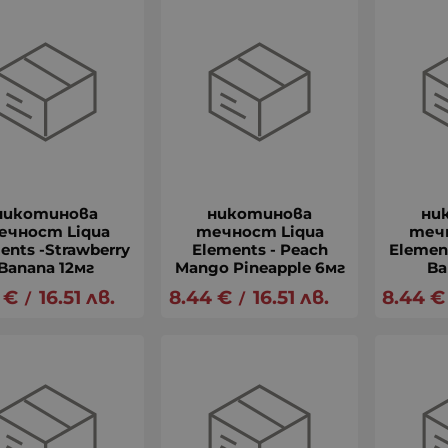
никотинова
никотинова
ни
ечност Liqua
течност Liqua
теч
ents -Strawberry
Elements - Peach
Elemen
Banana 12мг
Mango Pineapple 6мг
Ba
€
16.51
лв.
8.44
€
16.51
лв.
8.44
€
/
/