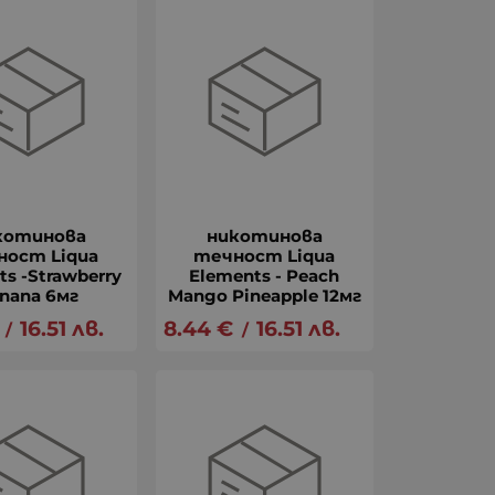
котинова
никотинова
ност Liqua
течност Liqua
ts -Strawberry
Elements - Peach
nana 6мг
Mango Pineapple 12мг
16.51
лв.
8.44
€
16.51
лв.
/
/