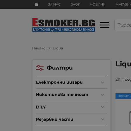
ЗА НАС
БЛОГ
НОВИНИ
МАГАЗИ
Начало
Liqua
Liq
Филтри
211 Пр
Електронни цигари
Никотинова течност
ПРОМО -
D.I.Y
Резервни части