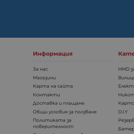
Информация
Кате
За нас
HMD з
Магазини
Вилици
Карта на сайта
Елект
Контакти
Никот
Доставка и плащане
Карто
Общи условия за ползване
D.I.Y
Политиката за
Резер
поверителност
Бате