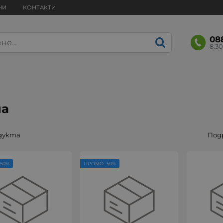
НИ
КОНТАКТИ
08
8.30
ua
одукта
Под
50%
ПРОМО -50%