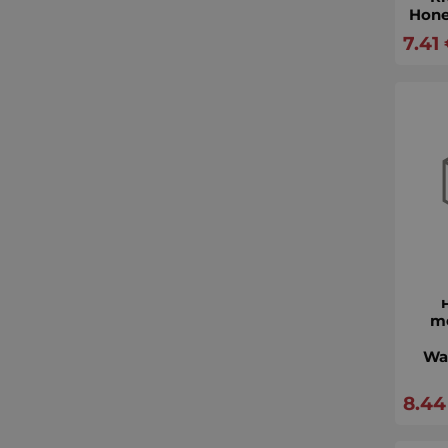
Hone
7.41
т
Wa
8.44