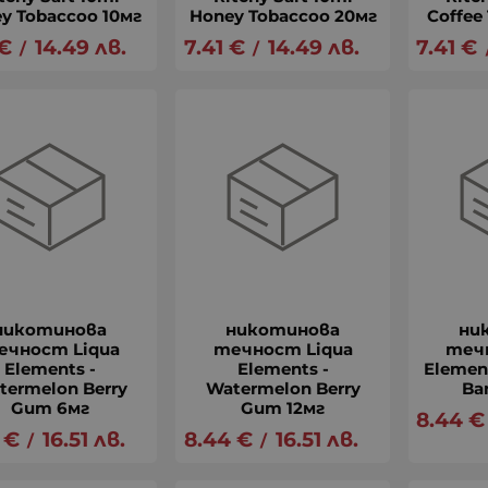
y Tobaccoo 10мг
Honey Tobaccoo 20мг
Coffee
€
14.49
лв.
7.41
€
14.49
лв.
7.41
€
/
/
никотинова
никотинова
ни
ечност Liqua
течност Liqua
теч
Elements -
Elements -
Elemen
termelon Berry
Watermelon Berry
Ba
Gum 6мг
Gum 12мг
8.44
€
€
16.51
лв.
8.44
€
16.51
лв.
/
/