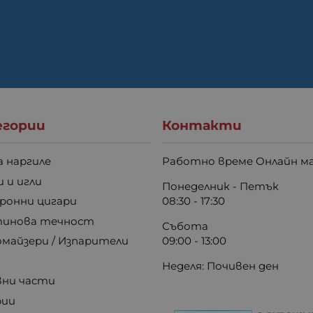
гории
Контакти
а наргиле
Работно време Онлайн ма
 и игли
Понеделник - Петък
ронни цигари
08:30 - 17:30
инова течност
Събота
майзери / Изпарители
09:00 - 13:00
Неделя: Почивен ден
вни части
рии