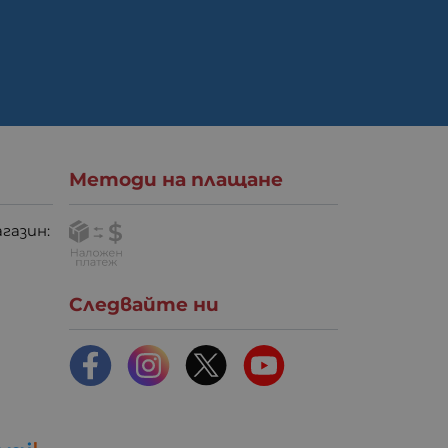
Методи на плащане
газин:
Следвайте ни