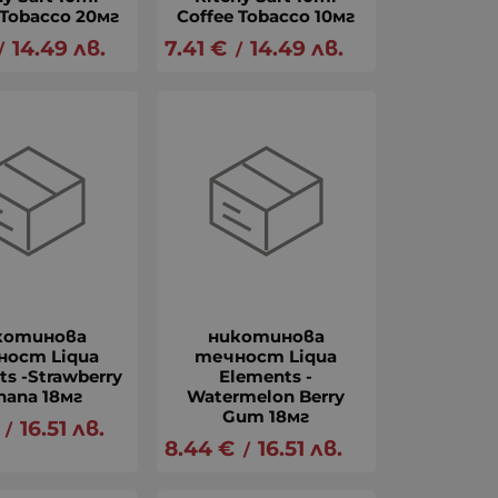
 Tobacco 20мг
Coffee Tobacco 10мг
14.49
лв.
7.41
€
14.49
лв.
/
/
котинова
никотинова
ност Liqua
течност Liqua
ts -Strawberry
Elements -
nana 18мг
Watermelon Berry
Gum 18мг
16.51
лв.
/
8.44
€
16.51
лв.
/