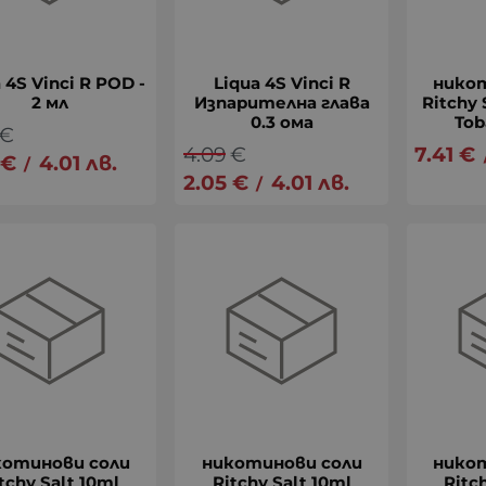
 4S Vinci R POD -
Liqua 4S Vinci R
нико
2 мл
Изпарителна глава
Ritchy 
0.3 ома
Tob
€
4.09
€
7.41
€
€
4.01
лв.
/
2.05
€
4.01
лв.
/
котинови соли
никотинови соли
нико
tchy Salt 10ml
Ritchy Salt 10ml
Ritc