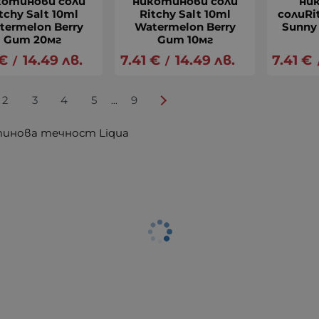
котинови соли
никотинови соли
ни
tchy Salt 10ml
Ritchy Salt 10ml
солиRi
termelon Berry
Watermelon Berry
Sunny 
Gum 20мг
Gum 10мг
€
14.49
лв.
7.41
€
14.49
лв.
7.41
€
/
/
2
3
4
5
9
...
инова течност Liqua