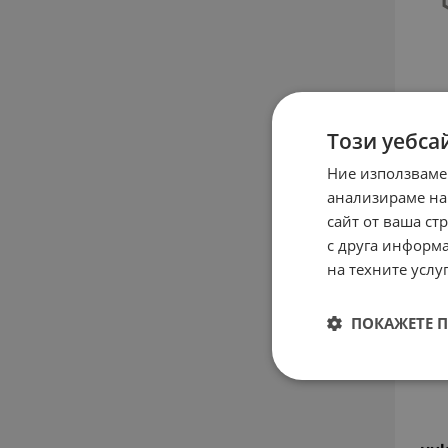
т
Този уебса
El
Mang
Ние използваме
8.44
анализираме на
сайт от ваша ст
с друга информа
на техните услуг
ПОКАЖЕТЕ 