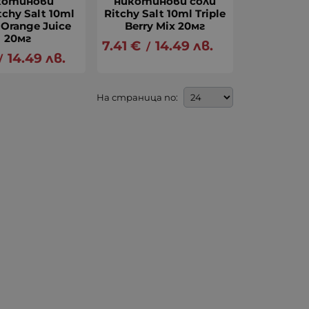
котинови
никотинови соли
tchy Salt 10ml
Ritchy Salt 10ml Triple
Orange Juice
Berry Mix 20мг
20мг
7.41
€
14.49
лв.
/
14.49
лв.
/
На страница по: