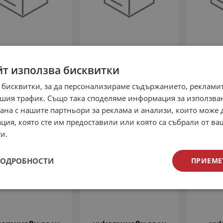
никотинова
никотинова
ни
ечност Liqua
течност Liqua
теч
йт използва бисквитки
ements - Peach
Elements - Black
Elem
o Pineapple 18мг
Currant Lemon 18мг
Curran
 бисквитки, за да персонализираме съдържанието, рекламит
€
16.51
лв.
8.44
€
16.51
лв.
8.44
€
/
/
шия трафик. Също така споделяме информация за използва
рана с нашите партньори за реклама и анализи, които може
ция, която сте им предоставили или която са събрали от в
и.
ПОДРОБНОСТИ
ПРИЕМЕ