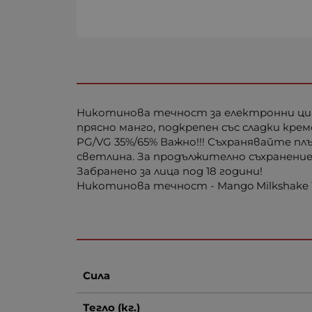
Никотинова течност за електронни цигар
прясно манго, подкрепен със сладки кр
PG/VG 35%/65% Важно!!! Съхранявайте пл
светлина. За продължително съхранение
Забранено за лица под 18 години!
Никотинова течност - Mango Milkshake 
Сила
Тегло (кг.)