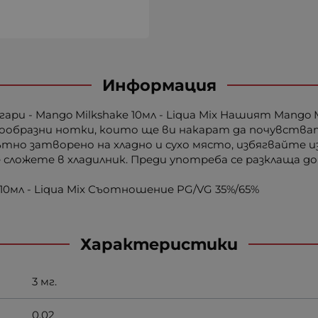
Информация
и - Mango Milkshake 10мл - Liqua Mix Нашият Mango Mi
емообразни нотки, които ще ви накарат да почувства
ътно затворено на хладно и сухо място, избягвайте 
 сложете в хладилник. Преди употреба се разклаща до
10мл - Liqua Mix Съотношение PG/VG 35%/65%
Характеристики
3 мг.
0.02