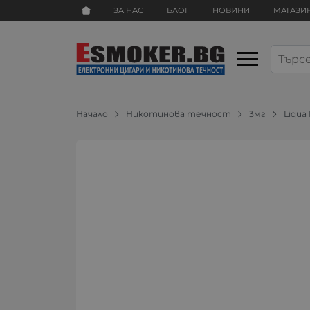
ЗА НАС
БЛОГ
НОВИНИ
МАГАЗИ
Начало
Никотинова течност
3мг
Liqua