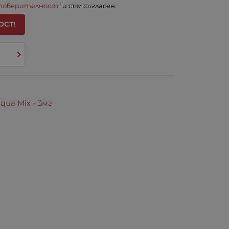
 поверителност
“ и съм съгласен.
ОСТ!
ua Mix - 3мг