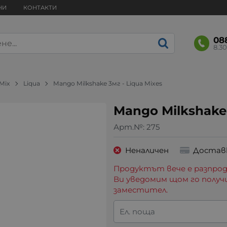
НИ
КОНТАКТИ
08
8.30
 Mix
Liqua
Mango Milkshake 3мг - Liqua Mixes
Mango Milkshake 
Арт.№:
275
Неналичен
Достав
Продуктът вече е разпрод
Ви уведомим щом го получ
заместител.
Ел. поща