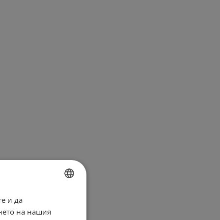
е и да
BULGARIAN
нето на нашия
ENGLISH