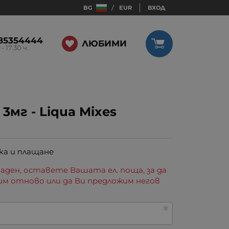
BG
EUR
ВХОД
85354444
ЛЮБИМИ
 - 17.30 ч.
3мг - Liqua Mixes
ка и плащане
аден, оставете Вашата ел. поща, за да
им отново или да Ви предложим негов