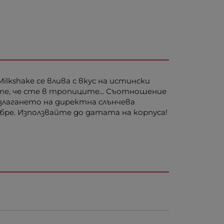
lkshake се влива с вкус на истински
те, че сте в тропиците... Съотношение
излагането на директна слънчева
бре. Използвайте до датата на корпуса!