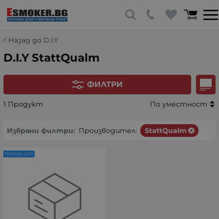
Назад до D.I.Y
D.I.Y StattQualm
ФИЛТРИ
1 Продукт
По уместност
Избрани филтри:
Производител:
StattQualm
ПРОМО -20%