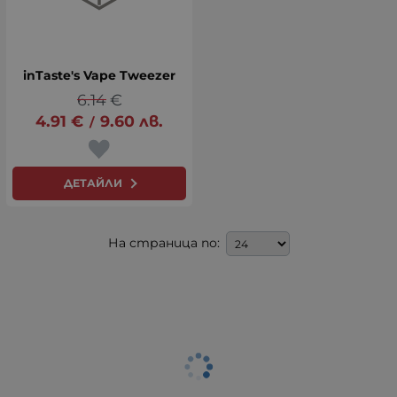
inTaste's Vape Tweezer
6.14
€
4.91
€
9.60
лв.
/
ДЕТАЙЛИ
На страница по: