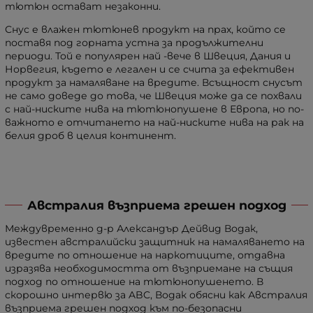
тютюн остават незаконни.
Снус е влажен тютюнев продукт на прах, който се
поставя под горната устна за продължителни
периоди. Той е популярен най -вече в Швеция, Дания и
Норвегия, където е легален и се счита за ефективен
продукт за намаляване на вредите. Всъщност снусът
не само доведе до това, че Швеция може да се похвали
с най-ниските нива на тютюнопушене в Европа, но по-
важното е отчитането на най-ниските нива на рак на
белия дроб в целия континент.
Австралия възприема грешен подход
Междувременно д-р Александър Дейвид Водак,
известен австралийски защитник на намаляването на
вредите по отношение на наркотиците, отдавна
изразява необходимостта от възприемане на същия
подход по отношение на тютюнопушенето. В
скорошно интервю за ABC, Водак обясни как Австралия
възприема грешен подход към по-безопасни