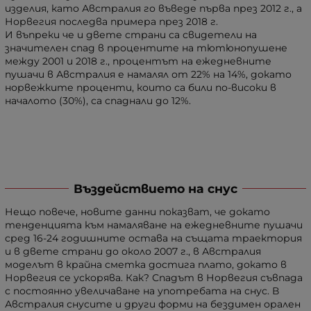
изделия, като Австралия го въведе първа през 2012 г., а
Норвегия последва примера през 2018 г.
И въпреки че и двете страни са свидетели на
значителен спад в процентите на тютюнопушене
между 2001 и 2018 г., процентът на ежедневните
пушачи в Австралия е намалял от 22% на 14%, докато
норвежките проценти, които са били по-високи в
началото (30%), са спаднали до 12%.
Въздействието на снус
Нещо повече, новите данни показват, че докато
тенденцията към намаляване на ежедневните пушачи
сред 16-24 годишните остава на същата траектория
и в двете страни до около 2007 г., в Австралия
моделът в крайна сметка достига плато, докато в
Норвегия се ускорява. Как? Спадът в Норвегия съвпада
с постоянно увеличаване на употребата на снус. В
Австралия снусите и други форми на бездимен орален