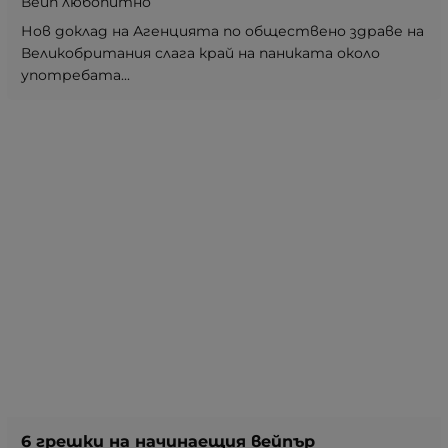
Вейп любопитно
Нов доклад на Агенцията по обществено здраве на
Великобритания слага край на паниката около
употребата...
6 грешки на начинаещия вейпър