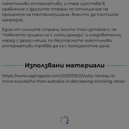
никотинови алтернативи, и така изостава в
сравнение с другите страни по отношение на
процента на тютюнопушене, вместо да постигне
напредък.
Една от силните страни, които той изтъкна е, че
"повечето пушачи са с ниски доходи" и следователно,
наред с други неща, по-безопасните никотинови
алтернативи трябва да са с конкурентна цена.
Използвани материали
https://www.vapingpost.com/2021/09/22/why-norway-is-
more-successful-than-australia-in-decreasing-smoking-rates/