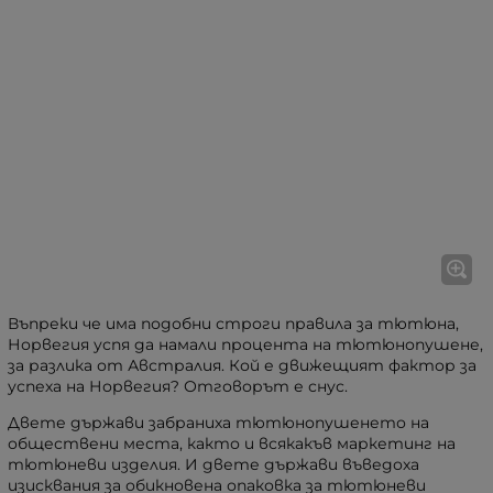
Въпреки че има подобни строги правила за тютюна,
Норвегия успя да намали процента на тютюнопушене,
за разлика от Австралия. Кой е движещият фактор за
успеха на Норвегия? Отговорът е снус.
Двете държави забраниха тютюнопушенето на
обществени места, както и всякакъв маркетинг на
тютюневи изделия. И двете държави въведоха
изисквания за обикновена опаковка за тютюневи