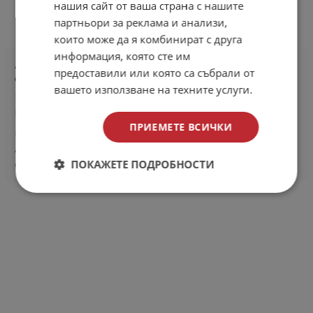
нашия сайт от ваша страна с нашите
партньори за реклама и анализи,
които може да я комбинират с друга
информация, която сте им
Анализ на консултацията за данъчно
предоставили или която са събрали от
облагане на тютюна
вашето използване на техните услуги.
22 октомври 2021
Вейп любопитно
ПРИЕМЕТЕ ВСИЧКИ
През юни 2021 г. IEVA (Независим Европейски Вейп
Алианс) и нейните членове участваха в
ПОКАЖЕТЕ ПОДРОБНОСТИ
обществената...