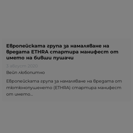
Европейската група за намаляване на
вредата ETHRA стартира манифест от
името на бивши пушачи
3 август 2020
Вейп любопитно
Европейската група за намаляване на вредата от
тютюнопушенето (ETHRA) стартира манифест
от името...