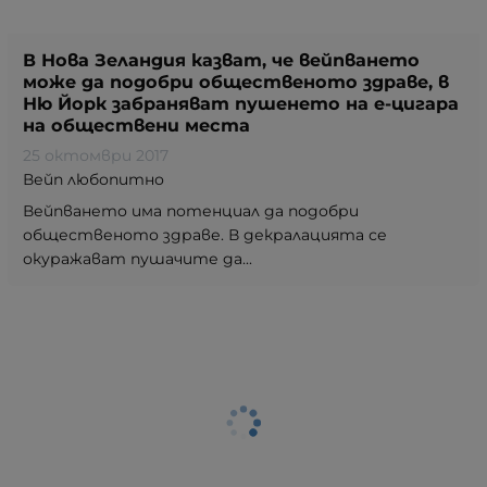
В Нова Зеландия казват, че вейпването
може да подобри общественото здраве, в
Ню Йорк забраняват пушенето на е-цигара
на обществени места
25 октомври 2017
Вейп любопитно
Вейпването има потенциал да подобри
общественото здраве. В декралацията се
окуражават пушачите да...