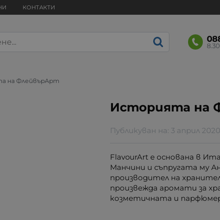
НИ
КОНТАКТИ
08
8.30
а на ФлейвърАрт
Историята на 
Публикуван на:
3 април 202
FlavourArt е основана в Ит
Манчини и съпругата му А
производител на хранител
произвежда аромати за х
козметичната и парфюмер