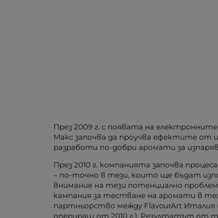
През 2009 г. с появата на електронните
Макс започва да проучва ефектите от и
разработи по-добри аромати за изпаряв
През 2010 г. компанията започва проце
– по-точно в тези, които ще бъдат изп
внимание на тези потенциално проблемни
кампания за тестване на аромати в те
партньорство между FlavourArt Италия
опериращ от 2010 г.). Резултатът от 