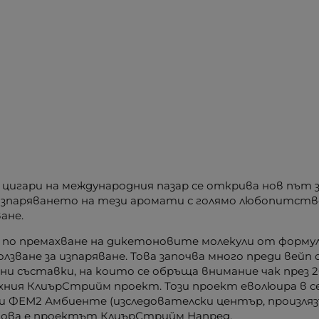
 цигари на международния пазар се открива нов път з
зпаряването на тези аромати с голямо любопитство и
ане.
са по премахване на дикетоновите молекули от форм
олзване за изпаряване. Това започва много преди вей
 съставки, на които се обръща внимание чак през 201
хния КлиърСтрийм проект. Този проект еволюира в с
 и ФЕМ2 Амбиенте (изследователски център, произля
това е проектът КлиърСтрийм Напред.