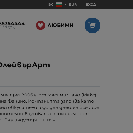
BG
EUR
ВХОД
85354444
ЛЮБИМИ
 - 17.30 ч.
ФлейвърАрт
0
алия през 2006 г. от Масимилиано (Макс)
нна Фачино. Компанията започва като
ни овкусители и до ден днешен все още
ранително-вкусовата промишленост,
ийна индустрии и т.н.