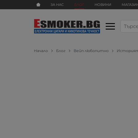
ЗА НАС
БЛОГ
НОВИНИ
МАГАЗИ
Начало
Блог
Вейп любопитно
Историят