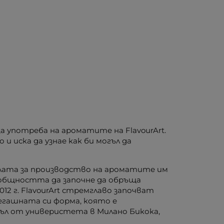
а употреба на ароматите на FlavourArt.
 иска да узнае как би могъл да
улата за производство на ароматите им
п общността да започне да обръща
2 г. FlavourArt стремглаво започват
егашната си форма, която е
зъл от универистета в Милано Бикока,