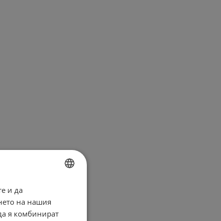
е и да
BULGARIAN
нето на нашия
ENGLISH
 да я комбинират