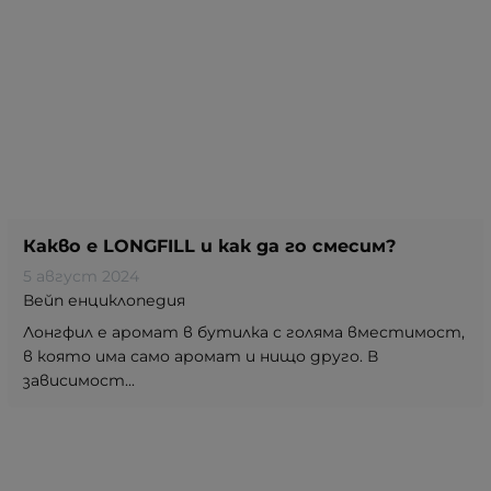
Какво е LONGFILL и как да го смесим?
5 август 2024
Вейп енциклопедия
Лонгфил е аромат в бутилка с голяма вместимост,
в която има само аромат и нищо друго. В
зависимост...