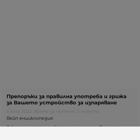
Препоръки за правилна употреба и грижа
за Вашето устройство за изпаряване
6 юни 2022
, Време за четене: 3 минути
Вейп енциклопедия
Закупили сте си електронна цигара и вече сте
вейпър? Честито! Вероятно сте получили доста