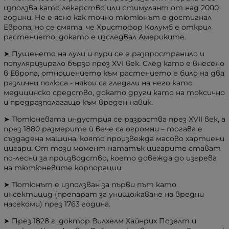
използва като лекарство или стимулант от над 2000
години. Не е ясно как точно тютюнът е достигнал
Европа, но се смята, че Христофор Колумб е открил
растението, докато е изследвал Америките.
➤ Пушенето на лули и пури се е разпространило и
популяризирало бързо през XVI век. След като е внесено
в Европа, отношението към растението е било на два
различни полюса - някои са гледали на него като
медицинско средство, докато други като на токсично
и предразполагащо към вреден навик.
➤ Тютюневата индустрия се разраства през XVII век, а
през 1880 размерите ѝ вече са огромни – тогава е
създадена машина, която произвежда масово хартиени
цигари. От този момент нататък цигарите стават
по-лесни за производство, което довежда до изгрева
на тютюневите корпорации.
➤ Тютюнът е използван за първи път като
инсектицид (препарат за унищожаване на вредни
насекоми) през 1763 година.
➤ През 1828 г. доктор Вилхелм Хайнрих Позелт и