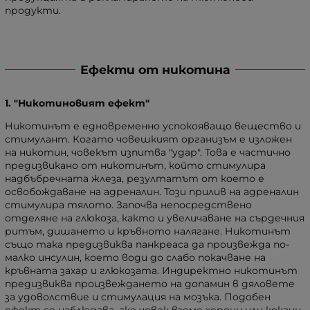
продукти.
Ефекти от никотина
1. "Никотиновият ефект"
Никотинът е едновременно успокояващо вещество и
стимулант. Когато човешкият организъм е изложен
на никотин, човекът изпитва "удар". Това е частично
предизвикано от никотинът, който стимулира
надбъбречната жлеза, резултатът от което е
освобождаване на адреналин. Този прилив на адреналин
стимулира тялото. Започва непосредствено
отделяне на глюкоза, както и увеличаване на сърдечния
ритъм, дишането и кръвното налягане. Никотинът
също така предизвиква панкреаса да произвежда по-
малко инсулин, което води до слабо покачване на
кръвната захар и глюкозата. Индиректно никотинът
предизвиква произвеждането на допамин в дяловете
за удоволствие и стимулация на мозъка. Подобен
ефект се наблюдава, ако човек вземе хероин или кокаин