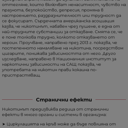
оттегляне, които включват ненаситност, чувство на
празнота, безпокойство, депресия, промяна в
настроението, раздразнителност или трудност да
се фокусират. Сърдечната американска асоциация
казва, че никотинът, набавен чрез пушене, е една от
най-трудните субстанции за отказване. Смята се, че
е поне толкова трудно, колкото отказването от
хероин. Проучване, направено през 2013 г. показва, че
постепенното намаляване на никотина, посредством
цигарите, понижава зависимостта от него. Друго
изследване, направено в Националния институт за
наркотични зависимости на САЩ показва, че
употребата на никотин прави кокаина по-
пристрастяващ.
Странични ефекти
Никотинът предизвиква редица от странични
ефекти в много органи и системи в организма:
➤ Циркулацията на кръв може да бъде повлияна от