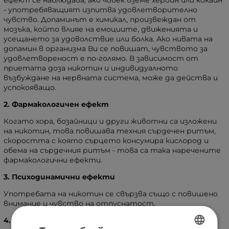
- употребяващият изпитва удовлетворително
чувство. Допаминът е химикал, произвеждан от
мозъка, който влияе на емоциите, движенията и
усещането за удоволствие или болка. Ако нивата на
допамин в организма Ви се повишат, чувството за
удовлетвореност е по-голямо. В зависимост от
приетата доза никотин и индивидуалното
възбуждане на нервната система, може да действа и
успокояващо.
2. Фармакологичен ефект
Когато хора, бозайници и други животни са изложени
на никотин, това повишава техния сърдечен ритъм,
скоростта с която сърцето консумира кислород и
обема на сърдечния ритъм - това са така наречените
фармакологични ефекти.
3. Психодинамични ефекти
Употребата на никотин се свързва също с повишено
внимание и чувство на отпуснатост.
4. Концентрация и памет