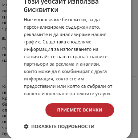
Този уебсайт използва
Изследвания са показали, че никотинът подобрява
бисквитки
BULGARIAN
паметта и концентрацията. Смята се, че това се
дължи на повишените нива на ацетилхолин и
Ние използваме бисквитки, за да
ENGLISH
норепинефрин. Норепинефринът също увеличава
персонализираме съдържанието,
чувството за възбуждане и събуждане.
рекламите и да анализираме нашия
5. Редуциране на чувството за безспокойство
трафик. Също така споделяме
информация за използването на
Резултатът от прием на никотин е намаляване
нивата на бета-ендорфин, което респективно
нашия сайт от ваша страна с нашите
намалява чувството на безпокойство.
партньори за реклама и анализи,
които може да я комбинират с друга
Как тялото обработва никотина?
информация, която сте им
предоставили или която са събрали от
Когато се вдишва дима от тютюнева цигара,
никотинът навлиза изключително бързо в
вашето използване на техните услуги.
кръвоносната система, пресича кръвно-мозъчната
бариера и достига до мозъка в интервал от 8 до 20
ПРИЕМЕТЕ ВСИЧКИ
секунди. До приблизително два часа, след като
никотинът е навлязъл в организма, половината от
него вече го няма. Колко никотин може да навлезе в
ПОКАЖЕТЕ ПОДРОБНОСТИ
човешкото тяло зависи от типа тютюн, дали
пушачът вдишва дима и дали се използва някакъв