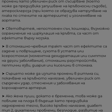
промени като увеличен риск от съсирване (което
може да предизвика запушване на кръвоносни съдове),
атеросклероза (при която се образува натрупване на
плака по стените на артериите) и уголемяване на
аортата.
➤ Световъртеж, непостоянен сън, кошмари, възможно
ограничение на циркулация на кръвта, са част от
ефектите върху мозъка.
➤ В стомашно-чревния тракт част от ефектите са
гадене и повръщане, сухота в устата или
ксеростомия (моментна дехидратация или симптом
на други заболявания), стомашни разстройства,
пептични язви, диария или киселини в стомаха.
➤ Сърцето може да изпита промени в ритъма си,
покачване на кръвното налягане, увеличен риск от
сърдечен удар, стеснения и заболявания на
коронарната артерия.
➤ Ако жена пуши, докато е бременна, това може да
повлияе на плода в бъдеще като предизвика
наднормено тегло, високо кръвно налягане, диабет
тип 2, дихателни проблеми, безплодие, развитие на