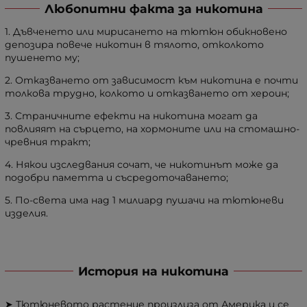
Любопитни факта за никотина
1. Дъвченето или мирисането на тютюн обикновено
депозира повече никотин в тялото, отколкото
пушенето му;
2. Отказването от зависимост към никотина е почти
толкова трудно, колкото и отказването от хероин;
3. Страничните ефекти на никотина могат да
повлияят на сърцето, на хормоните или на стомашно-
чревния тракт;
4. Някои изследвания сочат, че никотинът може да
подобри паметта и съсредоточаването;
5. По-света има над 1 милиард пушачи на тютюневи
изделия.
История на никотина
➤ Тютюневото растение произлиза от Америка и се