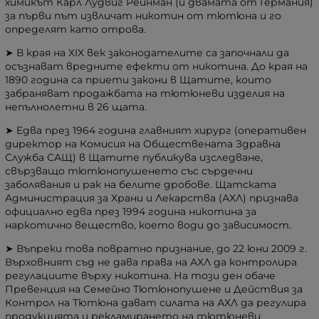
химикът Карл Лудвиг Рейнман (и двамата от Германия)
за първи път извличат никотин от тютюна и го
определят като отрова.
➤ В края на XIX век законодателите са започнали да
осъзнават вредните ефекти от никотина. До края на
1890 година са приети закони в Щатите, които
забраняват продажбата на тютюневи изделия на
непълнолетни в 26 щата.
➤ Едва през 1964 година главният хирург (оперативен
директор на Комисия на Обществената Здравна
Служба САЩ) в Щатите публикува изследване,
свързващо тютюнопушенето със сърдечни
заболявания и рак на белите дробове. Щатската
Администрация за Храни и Лекарства (АХЛ) признава
официално едва през 1994 година никотина за
наркотично вещество, което води до зависимост.
➤ Въпреки това повратно признание, до 22 юни 2009 г.
Върховният съд не дава права на АХЛ да контролира
регулациите върху никотина. На този ден обаче
Превенция на Семейно Тютюнопушене и Действия за
Контрол на Тютюна дават силата на АХЛ да регулира
продукцията и рекламирането на тютюневи