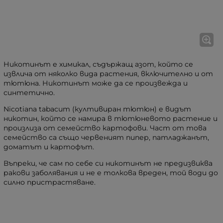
Никотинът е химикал, съдържащ азот, който се
извлича от няколко вида растения, включително и от
тютюна. Никотинът може да се произвежда и
синтетично.
Nicotiana tabacum (култивиран тютюн) е видът
никотин, който се намира в тютюневото растение и
произлиза от семейство картофови. Част от това
семейство са също червеният пипер, патладжанът,
доматът и картофът.
Въпреки, че сам по себе си никотинът не предизвиква
ракови заболявания и не е толкова вреден, той води до
силно пристрастяване.