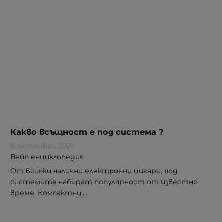
Какво всъщност е под система ?
8 октомври 2021
Вейп енциклопедия
От всички налични електронни цигари, под
системите набират популярност от известно
време. Компактни,...