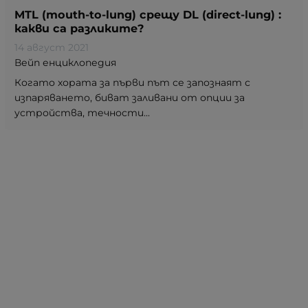
MTL (mouth-to-lung) срещу DL (direct-lung) :
какви са разликите?
14 август 2021
Вейп енциклопедия
Когато хората за първи път се запознаят с
изпаряването, биват заливани от опции за
устройства, течности...