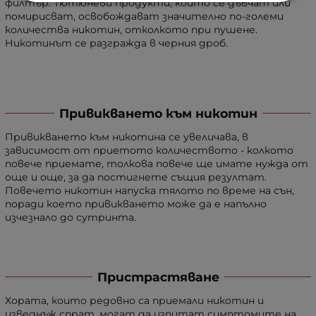
филтър. Тютюневи продукти, които се дъвчат или
помирисват, освобождават значително по-големи
количества никотин, отколкото при пушене.
Никотинът се разгражда в черния дроб.
Привикването към никотин
Привикването към никотина се увеличава, в
зависимост от приетото количеството - колкото
повече приемате, толкова повече ще имате нужда от
още и още, за да постигнете същия резултат.
Повечето никотин напуска тялото по време на сън,
поради което привикването може да е напълно
изчезнало до сутринта.
Пристрастяване
Хората, които редовно са приемали никотин и
изведнъж спрат, могат да изпитат симптомите на