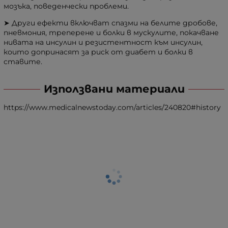
мозъка, поведенчески проблеми.
➤ Други ефекти включват спазми на белите дробове,
пневмония, треперене и болки в мускулите, покачване
нивата на инсулин и резистентност към инсулин,
които допринасят за риск от диабет и болки в
ставите.
Използвани материали
https://www.medicalnewstoday.com/articles/240820#history