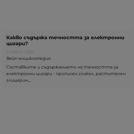
Какво съдържа течността за електронни
цигари?
9 март 2020
Вейп енциклопедия
Съставките и съдържанието на течността за
електронни цигари - пропилен гликол, растителен
глицерин,...