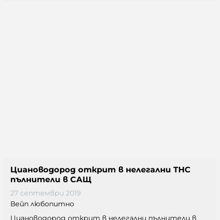
Циановодород открит в нелегални THC
пълнители в САЩ
27 септември 2019
Вейп любопитно
Циановодород открит в нелегални пълнители в