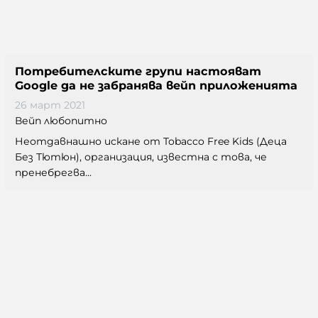
Потребителските групи настояват
Google да не забранява вейп приложенията
26 март 2021
Вейп любопитно
Неотдавнашно искане от Tobacco Free Kids (Деца
Без Тютюн), организация, известна с това, че
пренебрегва...