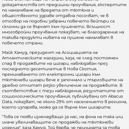
доказателства от предишни проучвания, експертите
по намаляване на вредата от тютюна и
общественото здраве отдавна посочват, че в
отговор на подобни забрани повечето вейпъри са
склонни да се върнат към пушенето. Всъщност
многобройни проучвания показват, че благодарение на
такива продукти нивата на пушене намаляват в
повечето страни.
Майк Хамуд, президент на Асоциацията на
Атлантическите магазини, каза, че след постоянен
спад в продажбите на цигари, наблюдаван през
последното десетилетие в Нова Скотия,
преминаването от електронни цигари към
тютюневи цигари вече е започнало и търговците на
дребно отчитат рязко увеличение на продажбите. В
съответствие с тези наблюдения, резултатите от
социологическите проучвания, публикувани от Abacus
Data, показват, че около 29% от населението в региона,
което изпарява, може да се върне към цигарите.
"Това се появи изненадващо за нас, на фона на така или
иначе увеличаващите се продажби на тютюневи
изделия", каза Хамуд. Той вярва, че причината за това