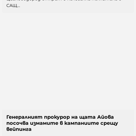
САЩ...
Генералният прокурор на щата Айова
посочва измамите в кампаниите срещу
вейпинга