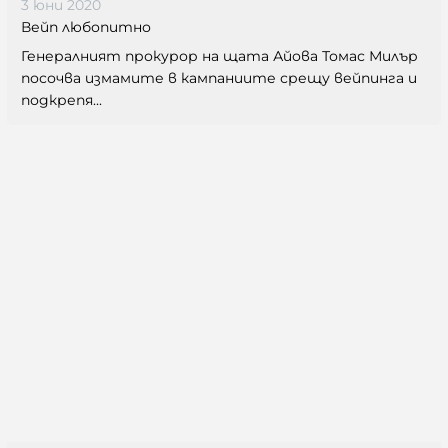
3 юни 2020
Вейп любопитно
Генералният прокурор на щата Айова Томас Милър
посочва измамите в кампаниите срещу вейпинга и
подкрепя...