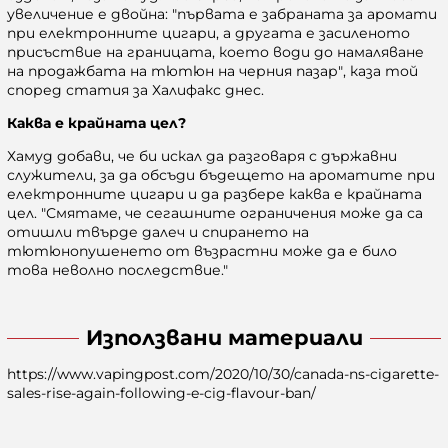
увеличение е двойна: "първата е забраната за аромати
при електронните цигари, а другата е засиленото
присъствие на границата, което води до намаляване
на продажбата на тютюн на черния пазар"
, каза той
според статия за Халифакс днес.
Каква е крайната цел?
Хамуд добави, че би искал да разговаря с държавни
служители, за да обсъди бъдещето на ароматите при
електронните цигари и да разбере каква е крайната
цел. "Смятаме, че сегашните ограничения може да са
отишли ​​твърде далеч и спирането на
тютюнопушенето от възрастни може да е било
това неволно последствие."
Използвани материали
https://www.vapingpost.com/2020/10/30/canada-ns-cigarette-
sales-rise-again-following-e-cig-flavour-ban/