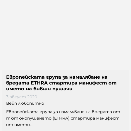
Европейската група за намаляване на
вредата ETHRA стартира манифест от
името на бивши пушачи
3 август 2020
Вейп любопитно
Европейската група за намаляване на вредата от
тютюнопушенето (ETHRA) стартира манифест
от името...