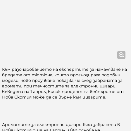
Към разочарованието на експертите за намаляване на
вредата от тютюна, които прогнозираха подобни
модели, ново проучване показва, че след забраната за
аромати при течностите за електронни цигари,
въведена на 1 април, висок процент на вейпърите от
Нова Скотия може да се върне към цигарите.
Ароматите за електронни цигари бяха забранени в
Нова Скотия още на 1 април и въз основа на