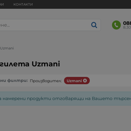
НИ
КОНТАКТИ
08
8.30
Uzmani
гилета Uzmani
ани филтри:
Производител:
Uzmani
а намерени продукти отговарящи на Вашето търсен