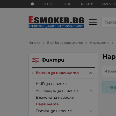
ЗА НАС
БЛОГ
НОВИНИ
МАГАЗИ
Начало
Всичко за наргилето
Наргилета
Нар
Филтри
Избр
Всичко за наргилето
HMD за наргиле
Ням
Аксесоари за наргиле
Въглени за наргиле
Наргилета
Тютюн за наргиле