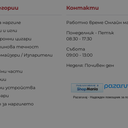
гории
Контакти
а наргиле
Работно време Онлайн ма
 и игли
Понеделник - Петък
ронни цигари
08:30 - 17:30
инова течност
Събота
майзери / Изпарители
09:00 - 13:00
Неделя: Почивен ден
вни части
рии
ни устройства
оари
Pazaruvaj - Надежден помощник за п
о за наргилето