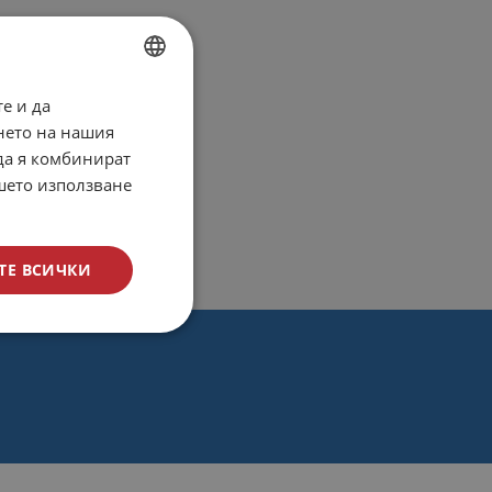
е и да
BULGARIAN
нето на нашия
ENGLISH
 да я комбинират
ашето използване
ТЕ ВСИЧКИ