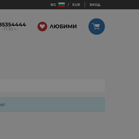
BG
EUR
ВХОД
85354444
ЛЮБИМИ
 - 17.30 ч.
е!