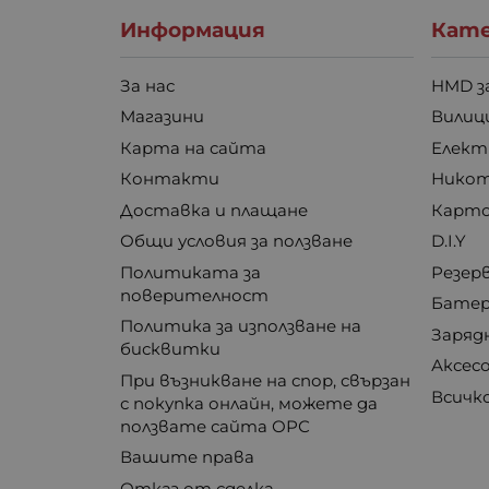
Информация
Кате
За нас
HMD з
Магазини
Вилици
Карта на сайта
Елект
Контакти
Никот
Доставка и плащане
Карто
Общи условия за ползване
D.I.Y
Политиката за
Резер
поверителност
Бате
Политика за използване на
Заряд
бисквитки
Аксес
При възникване на спор, свързан
Всичк
с покупка онлайн, можете да
ползвате сайта ОРС
Вашите права
Отказ от сделка