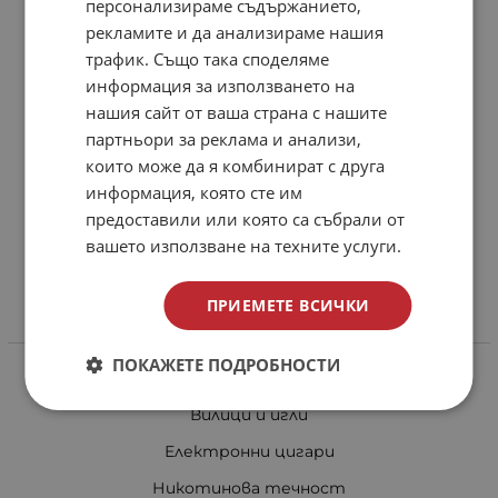
персонализираме съдържанието,
Контакти
рекламите и да анализираме нашия
трафик. Също така споделяме
Доставка и плащане
информация за използването на
Общи условия за ползване
нашия сайт от ваша страна с нашите
партньори за реклама и анализи,
Политиката за поверителност
които може да я комбинират с друга
Политика за използване на бисквитки
информация, която сте им
При възникване на спор, свързан с покупка онлайн,
предоставили или която са събрали от
можете да ползвате сайта ОРС
вашето използване на техните услуги.
Вашите права
ПРИЕМЕТЕ ВСИЧКИ
Отказ от сделка
Категории
ПОКАЖЕТЕ ПОДРОБНОСТИ
HMD за наргиле
Вилици и игли
Електронни цигари
Никотинова течност