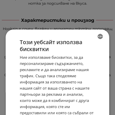
нотка за подсилване на вкуса.
Характеристики и произход
Hookain е сочен, влажен и ароматен тютюн, подходящ
за чашки тип Фънел.
Този уебсайт използва
В Hookain се използва тютюн Virginia Gold Premium,
който абсорбира меласата до най-висока степен.
бисквитки
BULGARIAN
Предимството е, че меласата се усвоява много по-
добре, в резултат на което ароматът се отделя за
Ние използваме бисквитки, за да
ENGLISH
дълго време, което прави марката една от най-
персонализираме съдържанието,
развиващите се на европейския пазар.
рекламите и да анализираме нашия
Оптимизираният производствен процес гарантира
трафик. Също така споделяме
постоянното качество на Hookain. Тютюнът се
информация за използването на
предлага опакован в пластмасова кутия, в която
нашия сайт от ваша страна с нашите
запазва своя характерен аромат за дълго време.
партньори за реклама и анализи,
Произход:
Германия
които може да я комбинират с друга
информация, която сте им
предоставили или която са събрали от