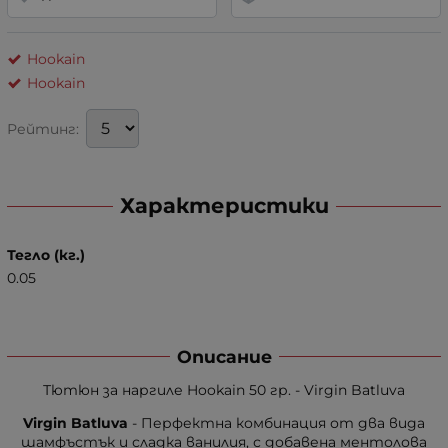
Hookain
Hookain
Рейтинг:
Характеристики
Тегло (кг.)
0.05
Описание
Тютюн за наргиле Hookain 50 гр. - Virgin Batluva
Virgin Batluva
- Перфектна комбинация от два вида
шамфъстък и сладка ванилия, с добавена ментолова