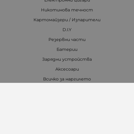
Никотинова течност
Картомайзери / Изпарители
D.I.Y
Резервни части
Батерии
Зарядни устройства
Аксесоари
Всичко за наргилето
Контакти
Работно време Онлайн магазин:
Понеделник - Петък
08:30 - 17:30
Събота