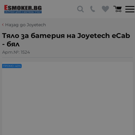
Назад до Joyetech
Tяло за батерия на Joyetech eCab
- бял
Арт.№:
1524
ПРОМО -40%