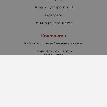
Зарядни устройства
Аксесоари
Всичко за наргилето
Контакти
Работно време Онлайн магазин:
Понеделник - Петък
08:30 - 17:30
Събота
09:00 - 13:00
Неделя: Почивен ден
Pazaruvaj - Надежден помощник за покупки