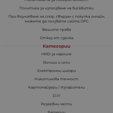
Политика за използване на бисквитки
При възникване на спор, свързан с покупка онлайн,
можете да ползвате сайта ОРС
Вашите права
Отказ от сделка
Категории
HMD за наргиле
Вилици и игли
Електронни цигари
Никотинова течност
Картомайзери / Изпарители
D.I.Y
Резервни части
Батерии