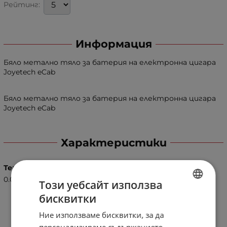
Рейтинг:
Информация
Бяло метално тяло за батерия на електронна цигара
Joyetech eCab
Бяло метално тяло за батерия на електронна цигара
Joyetech eCab
Характеристики
Тегло (кг.)
0.01
Този уебсайт използва
бисквитки
BULGARIAN
Ние използваме бисквитки, за да
ENGLISH