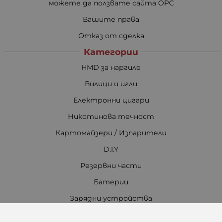
можете да ползвате сайта ОРС
Вашите права
Отказ от сделка
Категории
HMD за наргиле
Вилици и игли
Електронни цигари
Никотинова течност
Картомайзери / Изпарители
D.I.Y
Резервни части
Батерии
Зарядни устройства
Аксесоари