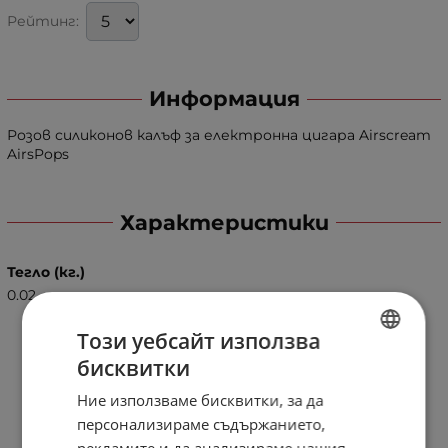
Рейтинг:
Информация
Розов силиконов калъф за електронна цигара Airscream
AirsPops
Характеристики
Тегло (кг.)
0.02
Този уебсайт използва
бисквитки
BULGARIAN
Ние използваме бисквитки, за да
ENGLISH
персонализираме съдържанието,