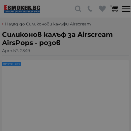
Назад до Силиконови калъфи Airscream
Силиконов калъф за Airscream
AirsPops - розов
Арт.№:
2349
ПРОМО -40%