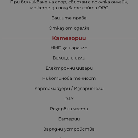
При възникване на спор, свързан с покупка онлайн,
можете да ползвате сайта ОРС
Вашите права
Отказ от сделка
Категории
HMD за наргиле
Вилици и игли
Електронни цигари
Никотинова течност
Картомайзери / Изпарители
D.I.Y
Резервни части
Батерии
Зарядни устройства