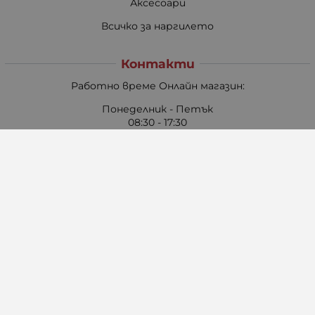
Аксесоари
Всичко за наргилето
Контакти
Работно време Онлайн магазин:
Понеделник - Петък
08:30 - 17:30
Събота
09:00 - 13:00
Неделя: Почивен ден
Pazaruvaj - Надежден помощник за покупки
Методи на плащане