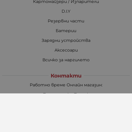
Картомайзери / Изпарители
D.I.Y
Резервни части
Батерии
Зарядни устройства
Аксесоари
Всичко за наргилето
Контакти
Работно време Онлайн магазин:
Понеделник - Петък
08:30 - 17:30
Събота
09:00 - 13:00
Неделя: Почивен ден