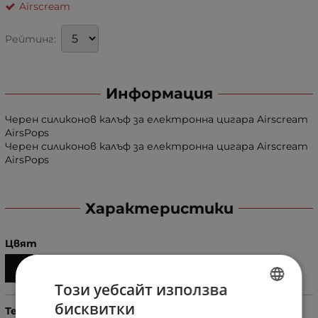
Airscream
Рейтинг:
Информация
Черен силиконов калъф за електронна цигара Airscream
AirsPops
Черен силиконов калъф за електронна цигара Airscream
AirsPops
Характеристики
Цвят
Този уебсайт използва
бисквитки
Тегло (кг.)
BULGARIAN