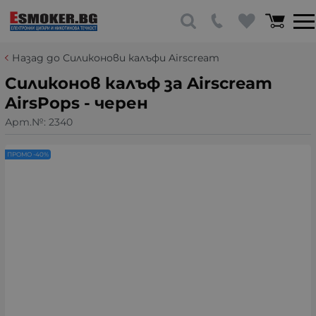
Назад до Силиконови калъфи Airscream
Силиконов калъф за Airscream
AirsPops - черен
Арт.№:
2340
ПРОМО -40%