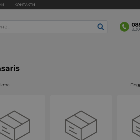
НИ
КОНТАКТИ
08
8.30
saris
укта
Под