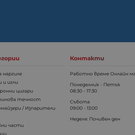
гории
Контакти
а наргиле
Работно време Онлайн ма
 и игли
Понеделник - Петък
ронни цигари
08:30 - 17:30
инова течност
Събота
майзери / Изпарители
09:00 - 13:00
Неделя: Почивен ден
вни части
рии