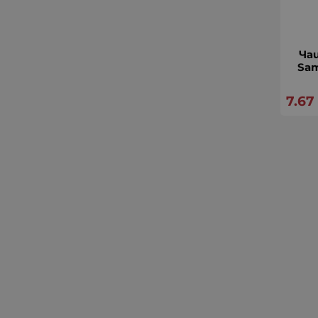
Ча
Sam
7.67