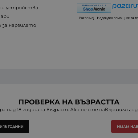
ни устройства
оари
Pazaruvaj - Надежден помощник за п
о за наргилето
ПРОВЕРКА НА ВЪЗРАСТТА
ра над 18 годишна възраст. Ако не сте навършили го
 18 ГОДИНИ
ИМАМ НАВ