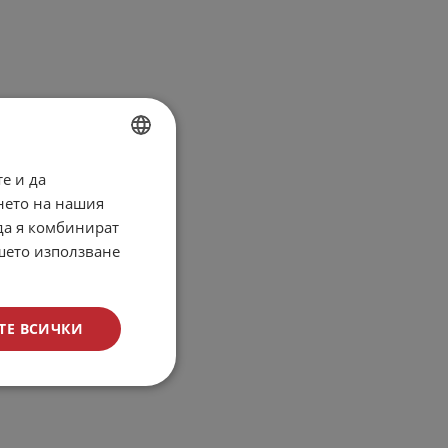
е и да
BULGARIAN
нето на нашия
ENGLISH
 да я комбинират
ашето използване
ТЕ ВСИЧКИ