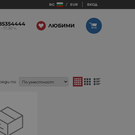
BG
EUR
ВХОД
85354444
ЛЮБИМИ
 - 17.30 ч.
реди по: