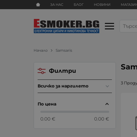
ЗА НАС
БЛОГ
НОВИНИ
МАГАЗИ
Начало
Samsaris
Sam
Филтри
3 Прод
Всичко за наргилето
По цена
0.00 €
0.00 €