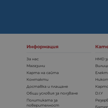
Информация
Кате
За нас
HMD з
Магазини
Вилици
Карта на сайта
Елект
Контакти
Никот
Доставка и плащане
Карто
Общи условия за ползване
D.I.Y
Политиката за
Резер
поверителност
Бате