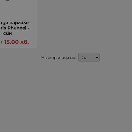
 за наргиле
ris Phunnel -
син
15.00
лв.
/
На страница по: