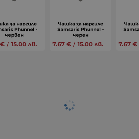
шка за наргиле
Чашка за наргиле
Чашка
saris Phunnel -
Samsaris Phunnel -
Samsa
червен
черен
€
15.00
лв.
7.67
€
15.00
лв.
7.67
€
/
/