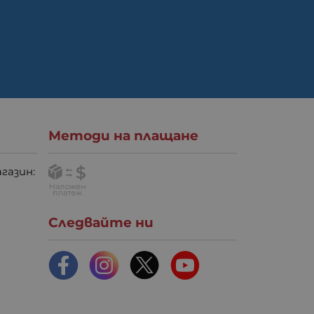
Методи на плащане
газин:
Следвайте ни