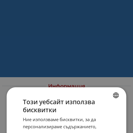
Информация
За нас
Този уебсайт използва
Магазини
бисквитки
BULGARIAN
Карта на сайта
Ние използваме бисквитки, за да
ENGLISH
Контакти
персонализираме съдържанието,