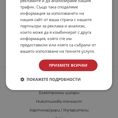
рекламите и да анализираме нашия
Доставка и плащане
трафик. Също така споделяме
Общи условия за ползване
информация за използването на
Политиката за поверителност
нашия сайт от ваша страна с нашите
партньори за реклама и анализи,
Политика за използване на бисквитки
които може да я комбинират с друга
При възникване на спор, свързан с покупка онлайн,
информация, която сте им
можете да ползвате сайта ОРС
предоставили или която са събрали от
Вашите права
вашето използване на техните услуги.
Отказ от сделка
ПРИЕМЕТЕ ВСИЧКИ
Категории
HMD за наргиле
ПОКАЖЕТЕ ПОДРОБНОСТИ
Вилици и игли
Електронни цигари
Никотинова течност
Картомайзери / Изпарители