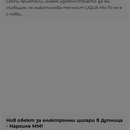
Скъпи приятели, имаме удоволствието да Ви
съобщим, че никотинова течност LIQUA Mix 10 мл е
с нова,...
Нов обект за електронни цигари в Дупница
- Наргиле ММ!