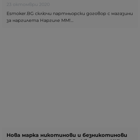
23 октомври 2020
Esmoker.BG сключи партньорски договор с магазини
за наргилета Наргиле ММ!...
Нова марка никотинови и безникотинови