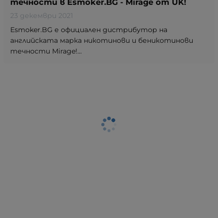
течности в Esmoker.BG - Mirage от UK!
23 декември 2021
Esmoker.BG е официален дистрибутор на
английската марка никотинови и беникотинови
течности Mirage!...