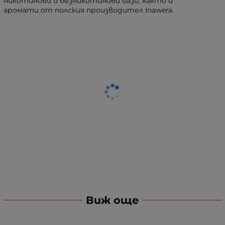
никотинови и безникотинови бази, както и
аромати от полския производител Inawera.
Виж още