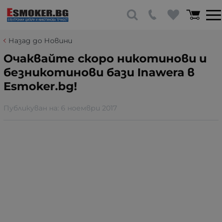
Назад до Новини
Очаквайте скоро никотинови и
безникотинови бази Inawera в
Esmoker.bg!
Публикуван на:
6 ноември 2017