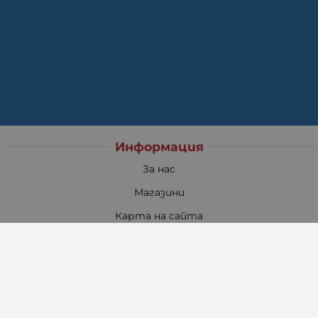
Информация
За нас
Магазини
Карта на сайта
Контакти
Доставка и плащане
Общи условия за ползване
Политиката за поверителност