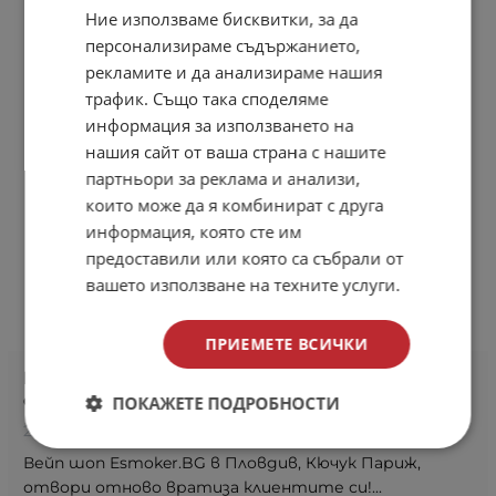
Ние използваме бисквитки, за да
ENGLISH
персонализираме съдържанието,
рекламите и да анализираме нашия
трафик. Също така споделяме
информация за използването на
нашия сайт от ваша страна с нашите
партньори за реклама и анализи,
които може да я комбинират с друга
информация, която сте им
предоставили или която са събрали от
вашето използване на техните услуги.
ПРИЕМЕТЕ ВСИЧКИ
Esmoker.BG в Кючук Париж - Пловдив -
отново е отворен за клиенти!
ПОКАЖЕТЕ ПОДРОБНОСТИ
24 март 2020
Вейп шоп Esmoker.BG в Пловдив, Кючук Париж,
отвори отново вратиза клиентите си!...