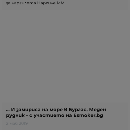
за наргилета Наргиле ММ!...
... И замириса на море в Бургас, Меден
рудник - с участието на Esmoker.bg
2 май 2019