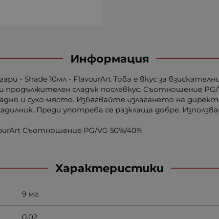
Информация
и - Shade 10мл - FlavourArt Това е вкус за взискате
 и продължителен сладък послевкус. Съотношение PG/
ладно и сухо място. Избягвайте излагането на директ
адилник. Преди употреба се разклаща добре. Използва
vourArt Съотношение PG/VG 50%/40%
Характеристики
9 мг.
0.02