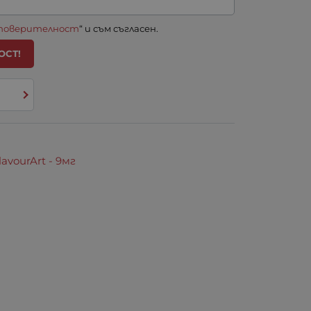
 поверителност
“ и съм съгласен.
ОСТ!
vourArt - 9мг