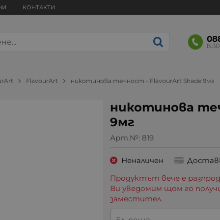
НИ
КОНТАКТИ
08
8.30
urArt
FlavourArt
никотинова течност - FlavourArt Shade 9мг
никотинова теч
9мг
Арт.№:
819
Неналичен
Достав
Продуктът вече е разпрод
Ви уведомим щом го получ
заместител.
Ел. поща