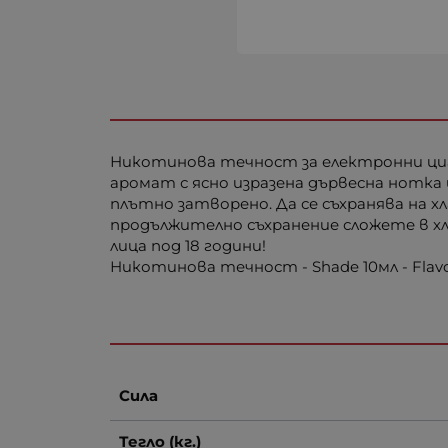
Никотинова течност за електронни цигар
аромат с ясно изразена дървесна нотка
плътно затворено. Да се съхранява на х
продължително съхранение сложете в хл
лица под 18 години!
Никотинова течност - Shade 10мл - Fla
Сила
Тегло (кг.)