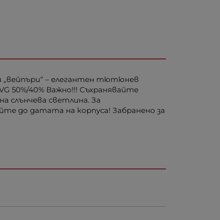
лни „вейпъри“ – елегантен тютюнев
VG 50%/40% Важно!!! Съхранявайте
на слънчева светлина. За
йте до датата на корпуса! Забранено за