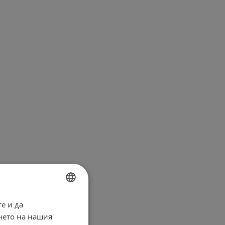
е и да
BULGARIAN
нето на нашия
ENGLISH