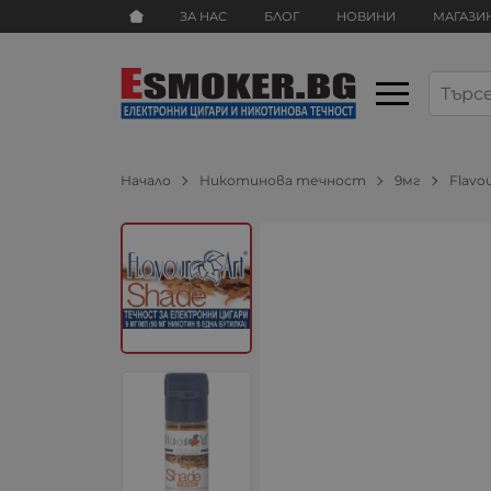
ЗА НАС
БЛОГ
НОВИНИ
МАГАЗИ
Начало
Никотинова течност
9мг
Flavo