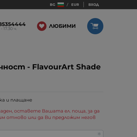
BG
EUR
ВХОД
85354444
ЛЮБИМИ
 - 17.30 ч.
ност - FlavourArt Shade
ка и плащане
аден, оставете Вашата ел. поща, за да
им отново или да Ви предложим негов