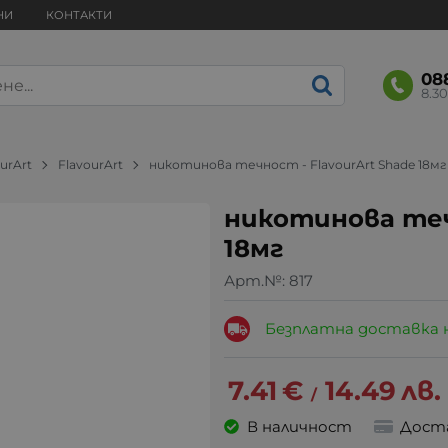
НИ
КОНТАКТИ
08
8.30
urArt
FlavourArt
никотинова течност - FlavourArt Shade 18мг
никотинова теч
18мг
Арт.№:
817
Безплатна доставка 
7.41
€
14.49
лв.
/
В наличност
Дост