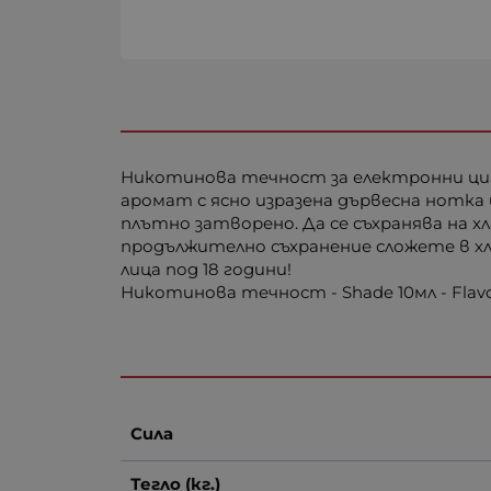
Никотинова течност за електронни цигар
аромат с ясно изразена дървесна нотка
плътно затворено. Да се съхранява на х
продължително съхранение сложете в хл
лица под 18 години!
Никотинова течност - Shade 10мл - Fla
Сила
Тегло (кг.)