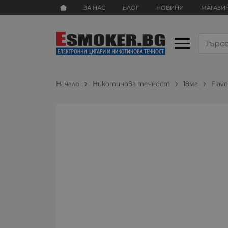
ЗА НАС
БЛОГ
НОВИНИ
МАГАЗИ
Начало
Никотинова течност
18мг
Flavo