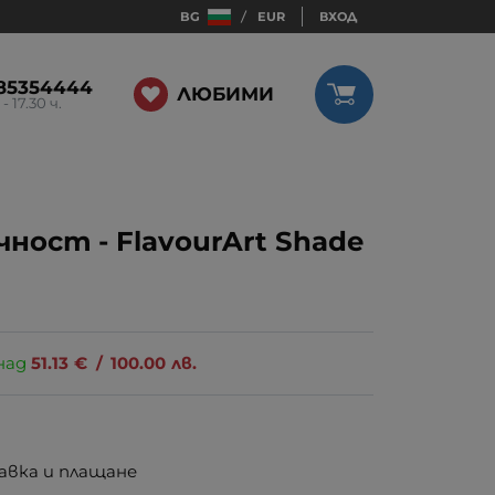
BG
EUR
ВХОД
85354444
ЛЮБИМИ
 - 17.30 ч.
ност - FlavourArt Shade
над
51.13
€
/
100.00
лв.
авка и плащане