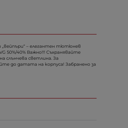
лни „вейпъри“ – елегантен тютюнев
VG 50%/40% Важно!!! Съхранявайте
на слънчева светлина. За
йте до датата на корпуса! Забранено за