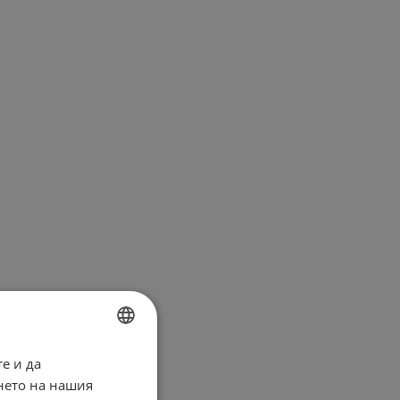
е и да
BULGARIAN
нето на нашия
ENGLISH