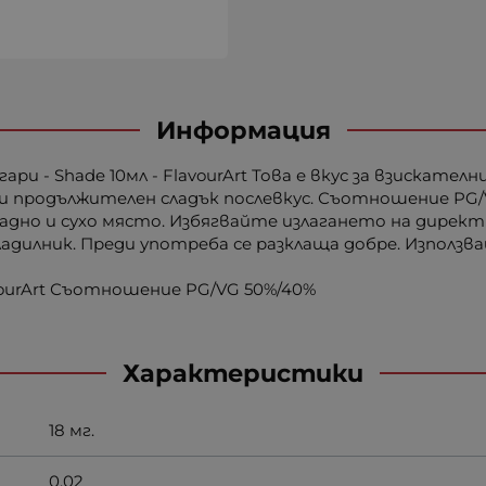
Информация
и - Shade 10мл - FlavourArt Това е вкус за взискате
 и продължителен сладък послевкус. Съотношение PG/
ладно и сухо място. Избягвайте излагането на директ
адилник. Преди употреба се разклаща добре. Използва
vourArt Съотношение PG/VG 50%/40%
Характеристики
18 мг.
0.02