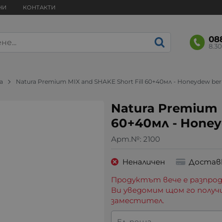
НИ
КОНТАКТИ
08
8.30
a
Natura Premium MIX and SHAKE Short Fill 60+40мл - Honeydew ber
Natura Premium M
60+40мл - Honey
Арт.№:
2100
Неналичен
Достав
Продуктът вече е разпрод
Ви уведомим щом го получ
заместител.
Ел. поща