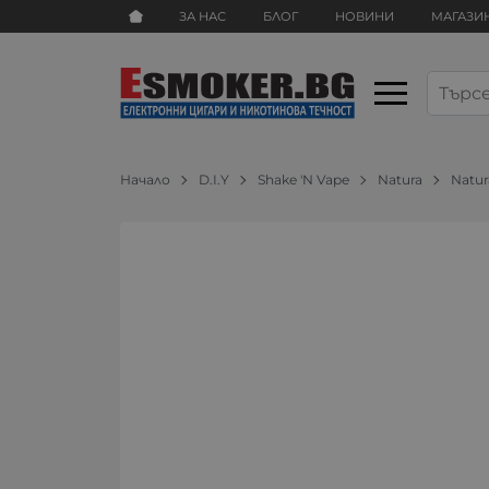
ЗА НАС
БЛОГ
НОВИНИ
МАГАЗИ
Начало
D.I.Y
Shake 'N Vape
Natura
Natur