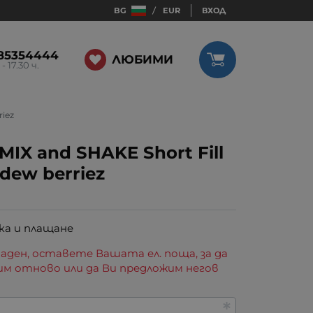
BG
EUR
ВХОД
85354444
ЛЮБИМИ
 - 17.30 ч.
riez
IX and SHAKE Short Fill
dew berriez
ка и плащане
аден, оставете Вашата ел. поща, за да
им отново или да Ви предложим негов