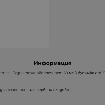
Информация
erriez - Безникотинова течност 60 мл в бутилка от 10
дък сочен пъпеш и червени плодове...