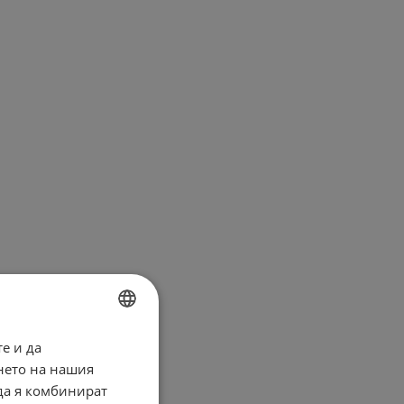
е и да
BULGARIAN
нето на нашия
ENGLISH
 да я комбинират