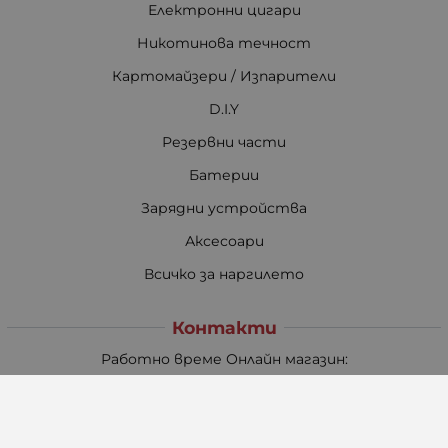
Електронни цигари
Никотинова течност
Картомайзери / Изпарители
D.I.Y
Резервни части
Батерии
Зарядни устройства
Аксесоари
Всичко за наргилето
Контакти
Работно време Онлайн магазин:
Понеделник - Петък
08:30 - 17:30
Събота