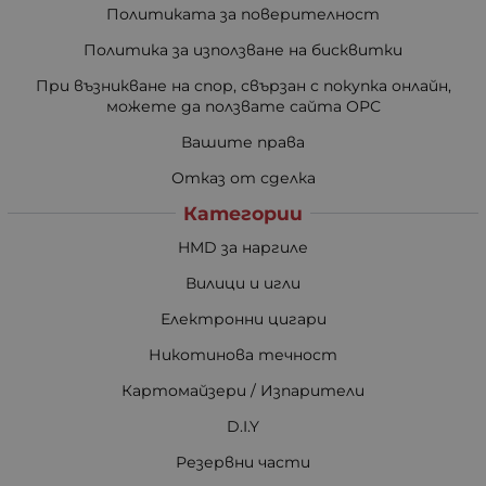
Политиката за поверителност
Политика за използване на бисквитки
При възникване на спор, свързан с покупка онлайн,
можете да ползвате сайта ОРС
Вашите права
Отказ от сделка
Категории
HMD за наргиле
Вилици и игли
Електронни цигари
Никотинова течност
Картомайзери / Изпарители
D.I.Y
Резервни части