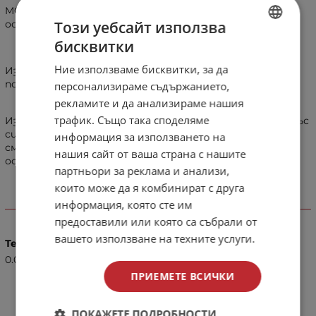
MG QCS 0.25 ohm е със 100%-ов чист памук, което
Този уебсайт използва
осигурява изцяло изчистен вкус.
бисквитки
BULGARIAN
Ние използваме бисквитки, за да
Изключително лесна и удобна смяна, както и
ENGLISH
почистване.
персонализираме съдържанието,
рекламите и да анализираме нашия
трафик. Също така споделяме
Изпарителната глава MG QCS 0.25 ohm (60 – 80 W) е със
система Quick Change, която позволява бърза и лесна
информация за използването на
смяна на памука. The NotchCoilTM системата в нея
нашия сайт от ваша страна с нашите
осигурява чудесен вкус.
партньори за реклама и анализи,
които може да я комбинират с друга
информация, която сте им
Характеристики
предоставили или която са събрали от
вашето използване на техните услуги.
Тегло (кг.)
0.01
ПРИЕМЕТЕ ВСИЧКИ
ПОКАЖЕТЕ ПОДРОБНОСТИ