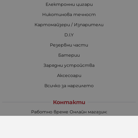
Електронни цигари
Никотинова течност
Картомайзери / Изпарители
D.I.Y
Резервни части
Батерии
Зарядни устройства
Аксесоари
Всичко за наргилето
Контакти
Работно време Онлайн магазин:
Понеделник - Петък
08:30 - 17:30