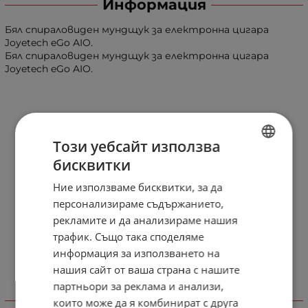
Информация
Бял спираловиден мундщук за електронна цигара
Joyetech eGo AIO.
Бял спираловиден мундщук за електронна цигара
Joyetech eGo AIO.
Този уебсайт използва
бисквитки
BULGARIAN
Ние използваме бисквитки, за да
ENGLISH
персонализираме съдържанието,
рекламите и да анализираме нашия
трафик. Също така споделяме
информация за използването на
нашия сайт от ваша страна с нашите
партньори за реклама и анализи,
Отзиви към продукт
които може да я комбинират с друга