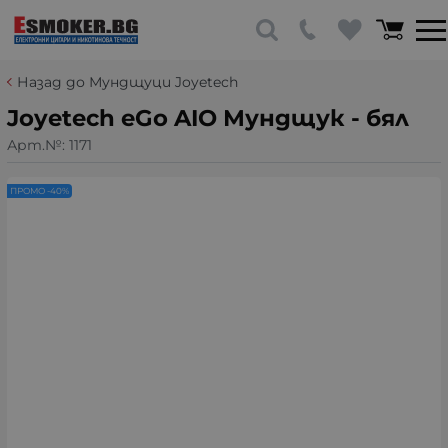
Назад до Мундщуци Joyetech
Joyetech eGo AIO Мундщук - бял
Арт.№:
1171
ПРОМО -40%