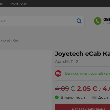
НИ
КОНТАКТИ
08
8.30
 Калъф - бял
Joyetech eCab Ка
Арт.№:
1142
Безплатна доставка 
4.09
€
2.05
€
4.
/
В наличност
Дост
НАПРАВИ ЗАПИТВАНЕ