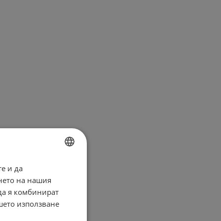
е и да
BULGARIAN
нето на нашия
ENGLISH
 да я комбинират
ашето използване