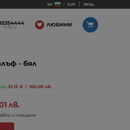
BG
EUR
ВХОД
85354444
ЛЮБИМИ
 - 17.30 ч.
лъф - бял
над
51.13
€
/
100.00
лв.
01
лв.
авка и плащане