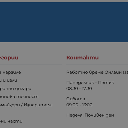
гории
Контакти
а наргиле
Работно време Онлайн ма
 и игли
Понеделник - Петък
ронни цигари
08:30 - 17:30
инова течност
Събота
майзери / Изпарители
09:00 - 13:00
Неделя: Почивен ден
вни части