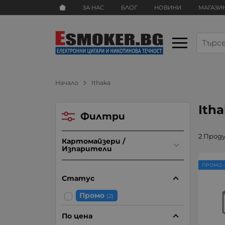
ЗА НАС
БЛОГ
НОВИНИ
МАГАЗИ
Начало
Ithaka
Ith
Филтри
2 Прод
Картомайзери /
Изпарители
ПРОМО -
Статус
Промо
(2)
По цена