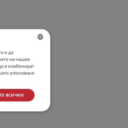
е и да
BULGARIAN
нето на нашия
ENGLISH
 да я комбинират
ашето използване
ТЕ ВСИЧКИ