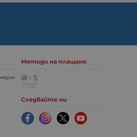
Методи на плащане
газин:
Следвайте ни