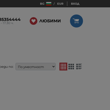
BG
EUR
ВХОД
85354444
ЛЮБИМИ
 - 17.30 ч.
реди по: