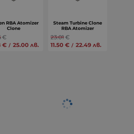
en RBA Atomizer
Steam Turbine Clone
Clone
RBA Atomizer
6
€
23.01
€
8
€
25.00
лв.
11.50
€
22.49
лв.
/
/