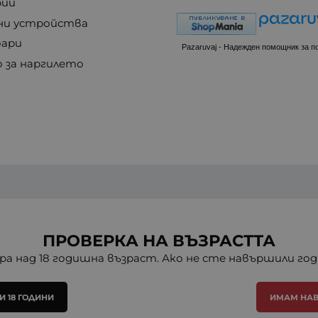
рии
ни устройства
оари
Pazaruvaj - Надежден помощник за п
о за наргилето
ПРОВЕРКА НА ВЪЗРАСТТА
ра над 18 годишна възраст. Ако не сте навършили го
 18 ГОДИНИ
ИМАМ НАВ