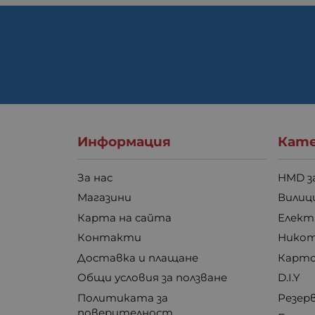
Информация
Кате
За нас
HMD з
Магазини
Вилици
Карта на сайта
Елект
Контакти
Никот
Доставка и плащане
Карто
Общи условия за ползване
D.I.Y
Политиката за
Резер
поверителност