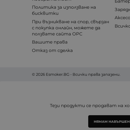
Бате
Политика за използване на
Заряд
бисквитки
Аксес
При възникване на спор, свързан
Всичк
с покупка онлайн, можете да
ползвате сайта ОРС
Вашите права
Отказ от сделка
© 2026
Esmoker.BG
- Всички права запазени.
Тези продукти се продават на хо
НЯМАМ НАВЪРШЕНИ