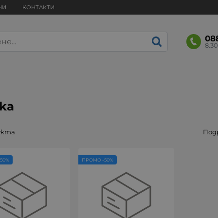
НИ
КОНТАКТИ
08
8.30
aka
укта
Под
50%
ПРОМО -50%