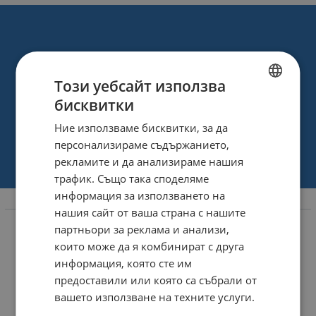
Този уебсайт използва
бисквитки
BULGARIAN
Ние използваме бисквитки, за да
ENGLISH
персонализираме съдържанието,
рекламите и да анализираме нашия
трафик. Също така споделяме
информация за използването на
Информация
нашия сайт от ваша страна с нашите
партньори за реклама и анализи,
За нас
които може да я комбинират с друга
Магазини
информация, която сте им
Карта на сайта
предоставили или която са събрали от
вашето използване на техните услуги.
Контакти