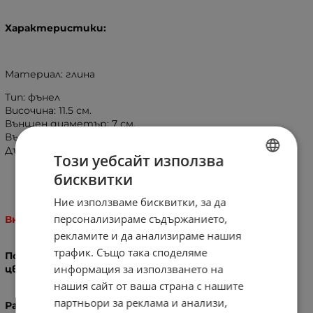
Характеристики:
Материал: глина
Тип: фънел
Височина: 11.5 см.
Външен диаметър: 7 см.
Вътрешен диаметър: 6.2 см.
Дълбочина: 1.5 см.
Този уебсайт използва
бисквитки
BULGARIAN
Ние използваме бисквитки, за да
ENGLISH
персонализираме съдържанието,
Внимание!
рекламите и да анализираме нашия
трафик. Също така споделяме
Поради ръчната изработка са възможни вариации в
информация за използването на
цветовете и шарките на чашките!
нашия сайт от ваша страна с нашите
партньори за реклама и анализи,
Размерите са приблизителни и е възможно да