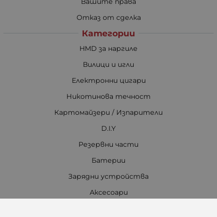
Вашите права
Отказ от сделка
Категории
HMD за наргиле
Вилици и игли
Електронни цигари
Никотинова течност
Картомайзери / Изпарители
D.I.Y
Резервни части
Батерии
Зарядни устройства
Аксесоари
Всичко за наргилето