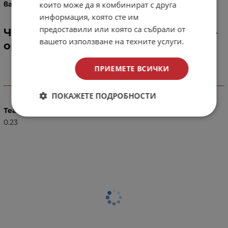
варират!
които може да я комбинират с друга
информация, която сте им
предоставили или която са събрали от
Чашка за наргиле Vallhalla Phunnel -
вашето използване на техните услуги.
оранжев
ПРИЕМЕТЕ ВСИЧКИ
Характеристики
ПОКАЖЕТЕ ПОДРОБНОСТИ
Тегло (кг.)
0.23