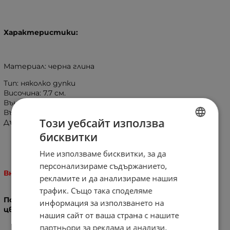
Характеристики:
Материал: черна глина
Тип: няколко дупки
Височина: 7.7 см.
Външен диаметър: 6.8 см.
Вътрешен диаметър: 5.8 см.
Този уебсайт използва
Дълбочина: 1.8 см.
бисквитки
BULGARIAN
Ние използваме бисквитки, за да
ENGLISH
персонализираме съдържанието,
Внимание!
рекламите и да анализираме нашия
трафик. Също така споделяме
Поради ръчната изработка са възможни вариации в
информация за използването на
цветовете и шарките на чашките!
нашия сайт от ваша страна с нашите
партньори за реклама и анализи,