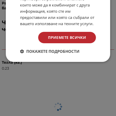
Размерите са приблизителни и е възможно да
които може да я комбинират с друга
варират!
информация, която сте им
предоставили или която са събрали от
Чашка за наргиле Solaris Adam -
вашето използване на техните услуги.
черно/червено
ПРИЕМЕТЕ ВСИЧКИ
Характеристики
ПОКАЖЕТЕ ПОДРОБНОСТИ
Тегло (кг.)
0.23