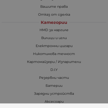
Вашите права
Отказ от сделка
Категории
HMD за наргиле
Вилици и игли
Електронни цигари
Никотинова течност
Картомайзери / Изпарители
D.I.Y
Резервни части
Батерии
Зарядни устройства
Аксесоари