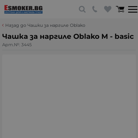
Назад до Чашки за наргиле Oblako
Чашка за наргиле Oblako M - basic
Арт.№:
3445