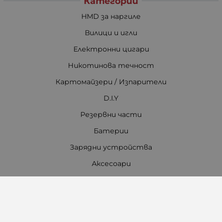
Категории
HMD за наргиле
Вилици и игли
Електронни цигари
Никотинова течност
Картомайзери / Изпарители
D.I.Y
Резервни части
Батерии
Зарядни устройства
Аксесоари
Всичко за наргилето
Контакти
Работно време Онлайн магазин: