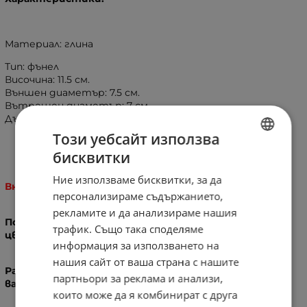
Материал: глина
Тип: фънел
Височина: 11.5 см.
Външен диаметър: 7.5 см.
Вътрешен диаметър: 7 см.
Дълбочина: 1.1 см.
Този уебсайт използва
бисквитки
BULGARIAN
Ние използваме бисквитки, за да
ENGLISH
Внимание!
персонализираме съдържанието,
рекламите и да анализираме нашия
Поради ръчната изработка са възможни вариации в
трафик. Също така споделяме
цветовете и шарките на чашките!
информация за използването на
нашия сайт от ваша страна с нашите
Размерите са приблизителни и е възможно да
партньори за реклама и анализи,
варират!
които може да я комбинират с друга