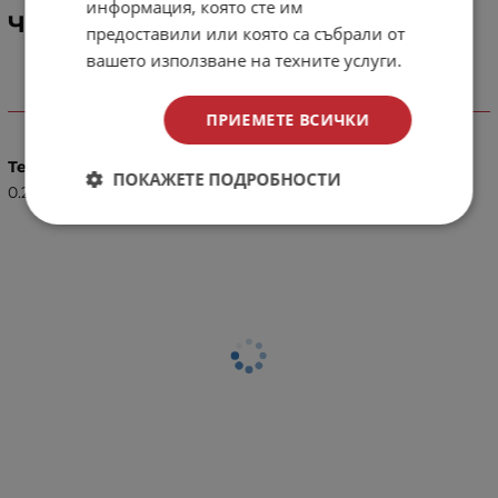
информация, която сте им
Чашка за наргиле Oblako M - basic
предоставили или която са събрали от
вашето използване на техните услуги.
Характеристики
ПРИЕМЕТЕ ВСИЧКИ
Тегло (кг.)
ПОКАЖЕТЕ ПОДРОБНОСТИ
0.23