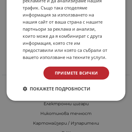
рекламите и да анализираме нашия
Доставка и плащане
трафик. Също така споделяме
Общи условия за ползване
информация за използването на
Политиката за поверителност
нашия сайт от ваша страна с нашите
партньори за реклама и анализи,
Политика за използване на бисквитки
които може да я комбинират с друга
При възникване на спор, свързан с покупка онлайн,
информация, която сте им
можете да ползвате сайта ОРС
предоставили или която са събрали от
Вашите права
вашето използване на техните услуги.
Отказ от сделка
ПРИЕМЕТЕ ВСИЧКИ
Категории
HMD за наргиле
ПОКАЖЕТЕ ПОДРОБНОСТИ
Вилици и игли
Електронни цигари
Никотинова течност
Картомайзери / Изпарители