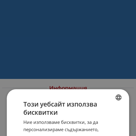
Информация
За нас
Този уебсайт използва
Магазини
бисквитки
BULGARIAN
Карта на сайта
Ние използваме бисквитки, за да
ENGLISH
Контакти
персонализираме съдържанието,