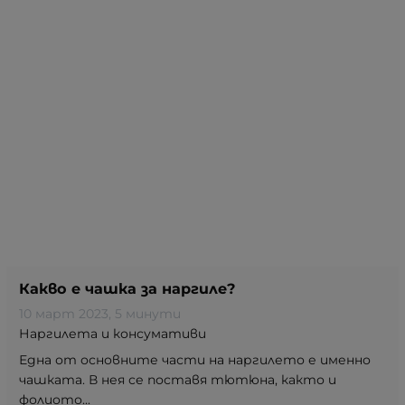
Какво е чашка за наргиле?
10 март 2023
, 5 минути
Наргилета и консумативи
Една от основните части на наргилето е именно
чашката. В нея се поставя тютюна, както и
фолиото...