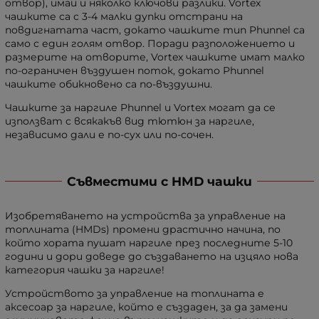
отвор), имаи и няколко ключови разлики. Vortex
чашките са с 3-4 малки дупки отстрани на
повдигнатата част, докато чашките тип Phunnel са
само с един голям отвор. Поради разположението и
размерите на отворите, Vortex чашките имат малко
по-ограничен въздушен поток, докато Phunnel
чашките обикновено са по-въздушни.
Чашките за наргиле Phunnel и Vortex могат да се
използват с всякакъв вид тютюн за наргиле,
независимо дали е по-сух или по-сочен.
Съвместими с HMD чашки
Изобретяването на устройства за управление на
топлината (HMDs) промени драстично начина, по
който хората пушат наргиле през последните 5-10
години и дори доведе до създаването на изцяло нова
категория чашки за наргиле!
Устройството за управление на топлината е
аксесоар за наргиле, който е създаден, за да замени