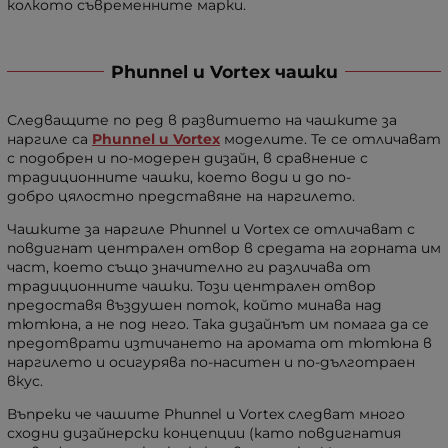
колкото съвременните марки.
Phunnel и Vortex чашки
Следващите по ред в развитието на чашките за
наргиле са
Phunnel и Vortex
моделите. Те се отличават
с подобрен и по-модерен дизайн, в сравнение с
традиционните чашки, което води и до по-
добро цялостно представяне на наргилето.
Чашките за наргиле Phunnel и Vortex се отличават с
повдигнат централен отвор в средата на горната им
част, което също значително ги различава от
традиционните чашки. Този централен отвор
предоставя въздушен поток, който минава над
тютюна, а не под него. Така дизайнът им помага да се
предотврати изтичането на аромата от тютюна в
наргилето и осигурява по-наситен и по-дълготраен
вкус.
Въпреки че чашите Phunnel и Vortex следват много
сходни дизайнерски концепции (като повдигнатия