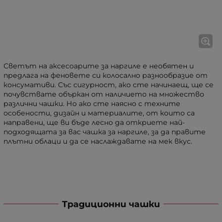
Светът на аксесоарите за наргиле е необятен и
предлага на феновете си колосално разнообразие от
консумативи. Със сигурност, ако сте начинаещ, ще се
почувствате объркан от наличието на множество
различни чашки. Но ако сте наясно с техните
особености, дизайн и материалите, от които са
направени, ще ви бъде лесно да откриете най-
подходящата за вас чашка за наргиле, за да правите
плътни облаци и да се наслаждавате на мек вкус.
Традиционни чашки