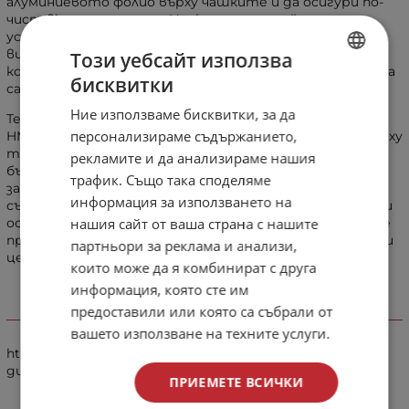
алуминиевото фолио върху чашките и да осигури по-
чист вкус при пушене. Уникалният дизайн на тези
устройства създаде необходимостта от специален
вид чашка за наргиле с определени спецификации,
Този уебсайт използва
която да държи устройствата здраво и сигурно. Това
бисквитки
са
HMD-съвместимите чашки
.
BULGARIAN
Ние използваме бисквитки, за да
Тези чашки разполагат с вътрешна „устна“, в която
ENGLISH
персонализираме съдържанието,
HMD като Kaloud Lotus Plus може да стои сигурно върху
тях и да приляга перфектно. Дизайнът им може да
рекламите и да анализираме нашия
бъде традиционен, Phunnel или Vortex. Не е
трафик. Също така споделяме
задължително да пушите наргиле точно с HMD
информация за използването на
съвместими чашки, но трябва да знаете, че те ще ви
осигурят най-приятното и безпроблемно изживяване
нашия сайт от ваша страна с нашите
при пушене, тъй като са специално направени за тази
партньори за реклама и анализи,
цел.
които може да я комбинират с друга
информация, която сте им
предоставили или която са събрали от
Използвани материали
вашето използване на техните услуги.
https://www.hookah-shisha.com/blog/hookah-bowl-buying-
guide
ПРИЕМЕТЕ ВСИЧКИ