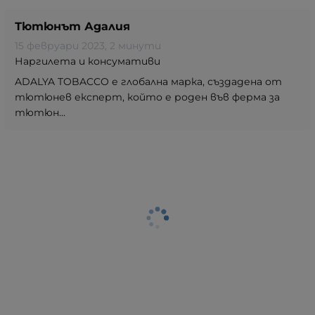
Тютюнът Адалия
15 февруари 2023
, 2 минути
Наргилета и консумативи
ADALYA TOBACCO е глобална марка, създадена от
тютюнев експерт, който е роден във ферма за
тютюн...