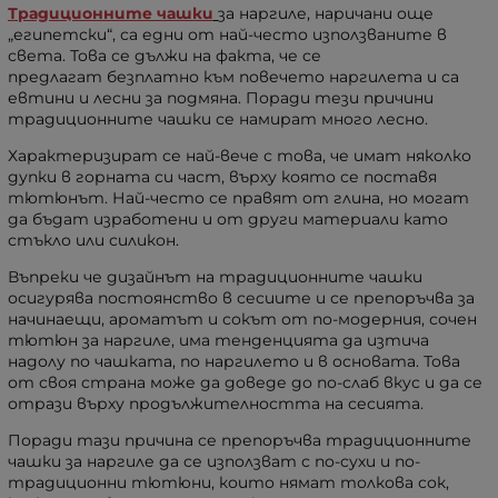
Традиционните чашки
за наргиле,
наричани още
„египетски“, са едни от най-често използваните в
света. Това се дължи на факта, че се
предлагат безплатно към повечето наргилета и са
евтини и лесни за подмяна. Поради тези причини
традиционните чашки се намират много лесно.
Характеризират се най-вече с това, че имат няколко
дупки в горната си част, върху която се поставя
тютюнът. Най-често се правят от глина, но могат
да бъдат изработени и от други материали като
стъкло или силикон.
Въпреки че дизайнът на традиционните чашки
осигурява постоянство в сесиите и се препоръчва за
начинаещи, ароматът и сокът от по-модерния, сочен
тютюн за наргиле, има тенденцията да изтича
надолу по чашката, по наргилето и в основата. Това
от своя страна може да доведе до по-слаб вкус и да се
отрази върху продължителността на сесията.
Поради тази причина се препоръчва традиционните
чашки за наргиле да се използват с по-сухи и по-
традиционни тютюни, които нямат толкова сок,