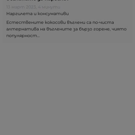
13 март 2023
, 4 минути
Наргилета и консумативи
Естествените кокосови въглени са по-чиста
алтернатива на въглените за бързо горене, чиято
популярност...