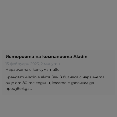
Историята на компанията Aladin
15 февруари 2023
, 2 минути
Наргилета и консумативи
Брандът Aladin е активен в бизнеса с наргилета
още от 80-те години, когато е започнал да
произвежда...