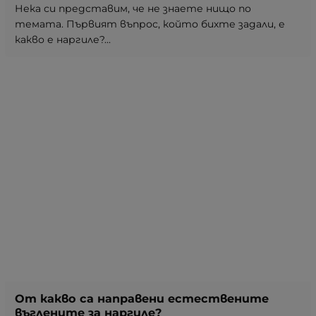
Нека си представим, че не знаете нищо по
темата. Първият въпрос, който бихте задали, е
какво е наргиле?...
От какво са направени естествените
въглените за наргиле?