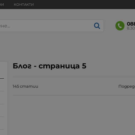
НИ
КОНТАКТИ
08
8.30
Блог - страница 5
145 статии
Подреди