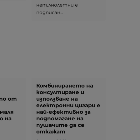
непълнолетни е
подписан...
Комбинирането на
консултиране и
то от
използване на
електронни цигари е
амаля
най-ефективно за
о на
подпомагане на
пушачите да се
откажат