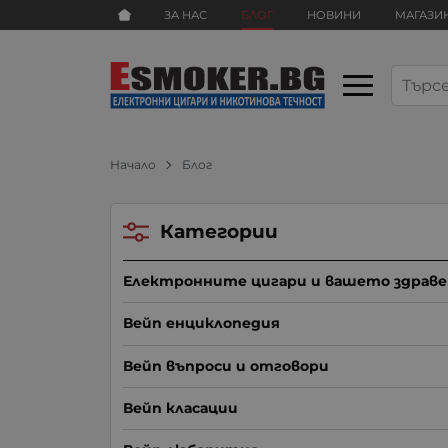
ЗА НАС
БЛОГ
НОВИНИ
МАГАЗИ
Начало
Блог
Категории
Електронните цигари и вашето здраве
Вейп енциклопедия
Вейп въпроси и отговори
Вейп класации