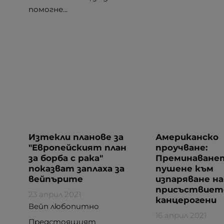
помогне...
Изтекли планове за
Американско
"Европейският план
проучване:
за борба с рака"
Преминаване
показват заплаха за
пушене към
вейпърите
изпаряване н
присъствиет
23 април 2021
канцерогени
Вейп любопитно
16 април 2021
Предстоящият