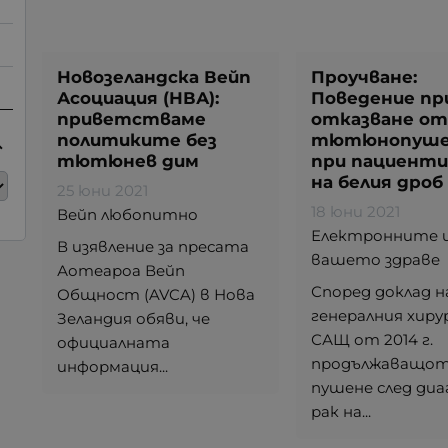
Новозеландска Вейп
Проучване:
Асоциация (НВА):
Поведение пр
приветстваме
отказване от
политиките без
тютюнопуше
тютюнев дим
при пациенти 
на белия дроб
25 юни 2021
18 юни 2021
Вейп любопитно
Електронните ц
В изявление за пресата
вашето здраве
Аотеароа Вейп
Според доклад н
Общност (AVCA) в Нова
генералния хиру
Зеландия обяви, че
САЩ от 2014 г.
официалната
продължаващо
информация...
пушене след диа
рак на...