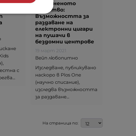
ват
Обединеното
кралство:
п
Възможността за
а
раздаване на
електронни цигари
на пушачи в
о
бездомни центрове
искане
19 март 2021
Kids
Вейп любопитно
),
Изследване, публикувано
вестна с
наскоро в Plos One
егва...
(научно списание),
изследва възможността
за раздаване...
На страница по: