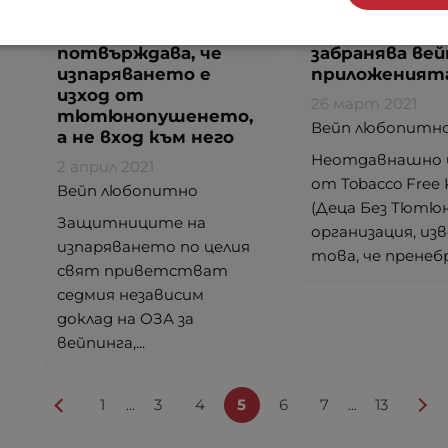
ОЗА (Обществено
групи настоя
здраве Англия)
Google да не
потвърждава, че
забранява вей
изпаряването е
приложеният
изход от
26 март 2021
тютюнопушенето,
Вейп любопитн
а не вход към него
Неотдавнашно 
2 април 2021
от Tobacco Free 
Вейп любопитно
(Деца Без Тютюн
Защитниците на
организация, из
изпаряването по целия
това, че пренебр
свят приветстват
седмия независим
доклад на ОЗА за
вейпинга,...
1
3
4
5
6
7
13
...
...