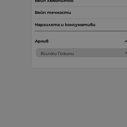
Вейп любопитно
Вейп течности
Наргилета и консумативи
Архив