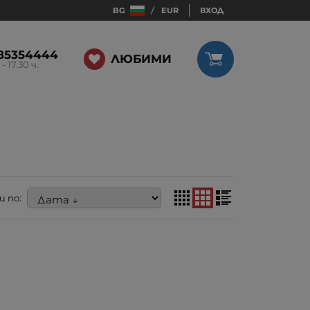
BG
EUR
ВХОД
85354444
ЛЮБИМИ
 - 17.30 ч.
 по: