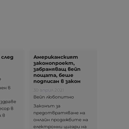
 след
Американският
законопроект,
забраняващ вейп
пощата, беше
о
подписан в закон
чен в
30 април 2021
Вейп любопитно
здраве
Законът за
есор в
предотвратяване на
 в
онлайн продажбите на
електронни цигари на