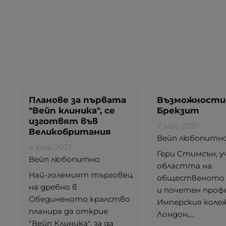
Планове за първата
Възможности
"Вейп клиника", се
Брекзит
изготвят във
7 май 2021
Великобритания
Вейп любопитн
4 юни 2021
Гери Стимсън, у
Вейп любопитно
областта на
Най-големият търговец
общественото 
на дребно в
и почетен проф
Обединеното кралство
Имперския колеж
планира да открие
Лондон,...
"Вейп Клиника", за да