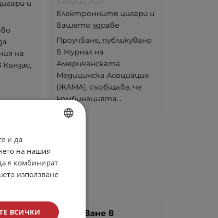
9 април 2021
игари и
Електронните цигари и
вашето здраве
тво
Проучване, публикувано
за
в Журнал на
ния на
Американската
Канзас,
Медицинска Асоциация
(ЖАМА), съобщава, че
комбинацията...
е и да
BULGARIAN
нето на нашия
ENGLISH
 да я комбинират
ашето използване
ТЕ ВСИЧКИ
ските
Проучване в