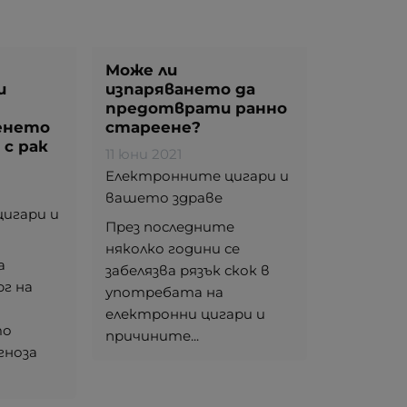
Може ли
и
изпаряването да
предотврати ранно
нето
стареене?
с рак
11 юни 2021
Електронните цигари и
вашето здраве
игари и
През последните
няколко години се
а
забелязва рязък скок в
рг на
употребата на
електронни цигари и
то
причините...
гноза