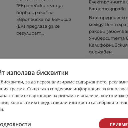
Електронните ц
"Европейски план за
вашето здраве
борба с рака" на
В сътрудничес
Европейската комисия
между Центъра 
(ЕК) предлага да се
ракови заболява
регулират...
Университета в 
Калифорнийския
държавен...
йт използва бисквитки
 бисквитки, за да персонализираме съдържанието, рекламит
шия трафик. Също така споделяме информация за използва
рана с нашите партньори за реклама и анализи, които може
ция, която сте им предоставили или която са събрали от в
и.
ПОДРОБНОСТИ
ПРИЕМЕ
Новият доклад на
Потребител