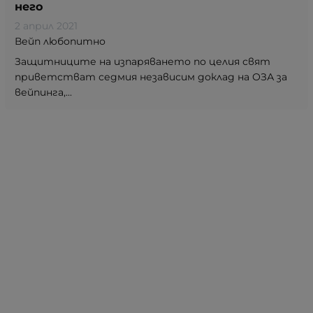
него
2 април 2021
Вейп любопитно
Защитниците на изпаряването по целия свят
приветстват седмия независим доклад на ОЗА за
вейпинга,...