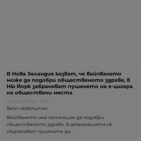
В Нова Зеландия казват, че вейпването
може да подобри общественото здраве, в
Ню Йорк забраняват пушенето на е-цигара
на обществени места
25 октомври 2017
Вейп любопитно
Вейпването има потенциал да подобри
общественото здраве. В декралацията се
окуражават пушачите да...