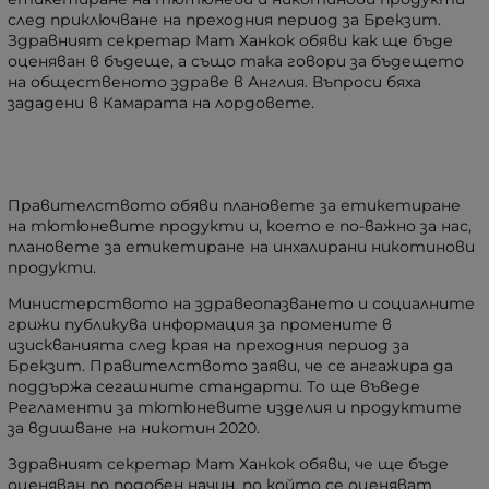
след приключване на преходния период за Брекзит.
Здравният секретар Мат Ханкок обяви как ще бъде
оценяван в бъдеще, а също така говори за бъдещето
на общественото здраве в Англия. Въпроси бяха
зададени в Камарата на лордовете.
Правителството обяви плановете за етикетиране
на тютюневите продукти и, което е по-важно за нас,
плановете за етикетиране на инхалирани никотинови
продукти.
Министерството на здравеопазването и социалните
грижи публикува информация за промените в
изискванията след края на преходния период за
Брекзит. Правителството заяви, че се ангажира да
поддържа сегашните стандарти. Тo ще въведе
Регламенти за тютюневите изделия и продуктите
за вдишване на никотин 2020.
Здравният секретар Мат Ханкок обяви, че ще бъде
оценяван по подобен начин, по който се оценяват