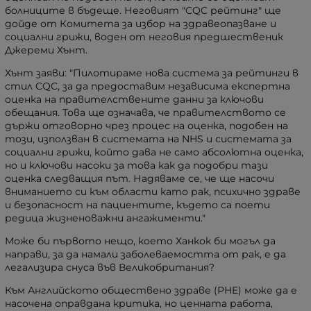
болниците в бъдеще. Неговият "CQC рейтинг" ще
дойде от Комитета за избор на здравеопазване и
социални грижи, воден от неговия предшественик
Джереми Хънт.
Хънт заяви: "Пилотираме нова система за рейтинги в
стил CQC, за да предоставим независима експертна
оценка на правителствените данни за ключови
обещания. Това ще означава, че правителството се
държи отговорно чрез процес на оценка, подобен на
този, използван в системата на NHS и системата за
социални грижи, който дава не само абсолютна оценка,
но и ключови насоки за това как да подобри тази
оценка следващия път. Надяваме се, че ще насочи
вниманието си към области като рак, психично здраве
и безопасност на пациентите, където са поети
редица жизненоважни ангажименти."
Може би първото нещо, което Ханкок би могъл да
направи, за да намали заболеваемостта от рак, е да
легализира снуса във Великобритания?
Към Английското обществено здраве (PHE) може да е
насочена оправдана критика, но ценната работа,