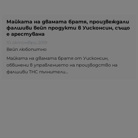
Майката на двамата братя, произвеждали
фалшиви вейп продукти в Уисконсин, също
е арестувана
10 октомври 2019
Вейп любопитно
Майката на двамата братя от Уисконсин,
обвинени в управлението на производство на
фалшиви THC пълнители...