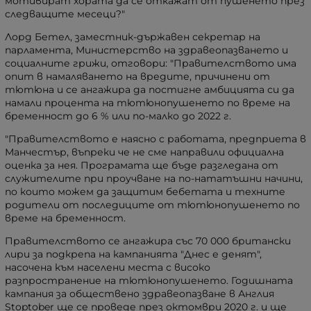
мотивират хората да се откажат от пушенето през
следващите месеци?"
Лорд Бетел, заместник-държавен секретар на
парламента, Министерство на здравеопазването и
социалните грижи, отговори: "Правителството има
опит в намаляването на вредите, причинени от
тютюна и се ангажира да постигне амбицията си да
намали процента на тютюнопушенето по време на
бременност до 6 % или по-малко до 2022 г.
"Правителството е наясно с работата, предприета в
Манчестър, въпреки че не сме направили официална
оценка за нея. Програмата ще бъде разгледана от
служителите при проучване на по-нататъшни начини,
по които можем да защитим бебетата и техните
родители от последиците от тютюнопушенето по
време на бременност.
Правителството се ангажира със 70 000 британски
лири за подкрепа на кампанията "Днес е денят",
насочена към населени места с високо
разпространение на тютюнопушенето. Годишната
кампания за обществено здравеопазване в Англия
Stoptober ще се проведе през октомври 2020 г. и ще