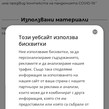
има предвид контекста на пандемията COVID-19."
Използвани материали
https://www.planetofthevapes.co.uk/news/politics-
campaigns/2020-08-28_news-from-parliament.html
Този уебсайт използва
бисквитки
BULGARIAN
Ние използваме бисквитки, за да
ENGLISH
персонализираме съдържанието,
рекламите и да анализираме нашия
трафик. Също така споделяме
информация за използването на
нашия сайт от ваша страна с нашите
партньори за реклама и анализи,
които може да я комбинират с друга
информация, която сте им
предоставили или която са събрали от