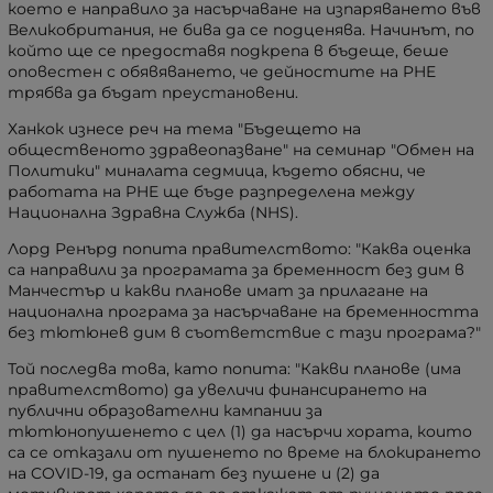
което е направило за насърчаване на изпаряването във
Великобритания, не бива да се подценява. Начинът, по
който ще се предоставя подкрепа в бъдеще, беше
оповестен с обявяването, че дейностите на PHE
трябва да бъдат преустановени.
Ханкок изнесе реч на тема "Бъдещето на
общественото здравеопазване" на семинар "Обмен на
Политики" миналата седмица, където обясни, че
работата на PHE ще бъде разпределена между
Национална Здравна Служба (NHS).
Лорд Ренърд попита правителството: "Каква оценка
са направили за програмата за бременност без дим в
Манчестър и какви планове имат за прилагане на
национална програма за насърчаване на бременността
без тютюнев дим в съответствие с тази програма?"
Той последва това, като попита: "Какви планове (има
правителството) да увеличи финансирането на
публични образователни кампании за
тютюнопушенето с цел (1) да насърчи хората, които
са се отказали от пушенето по време на блокирането
на COVID-19, да останат без пушене и (2) да