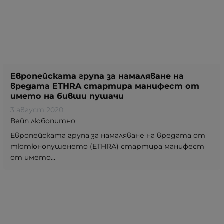
Европейската група за намаляване на
вредата ETHRA стартира манифест от
името на бивши пушачи
3 август 2020
Вейп любопитно
Европейската група за намаляване на вредата от
тютюнопушенето (ETHRA) стартира манифест
от името...