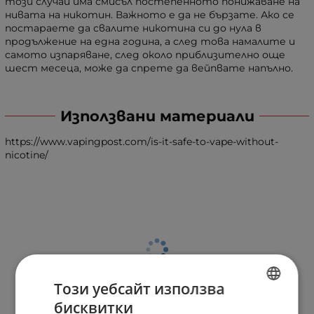
този случай има смисъл постепенното понижаване на
нивата на никотин. Важното е да не бързате. Ако се
постараете да свалите никотина си до нула в
продължение на една година, а след това намалите и
самото изпаряване, след около приблизително още
шест месеца, може да спрете да вейпвате напълно.
Използвани материали
https://www.vapingpost.com/is-it-safe-to-vape-without-
nicotine/
Този уебсайт използва
бисквитки
BULGARIAN