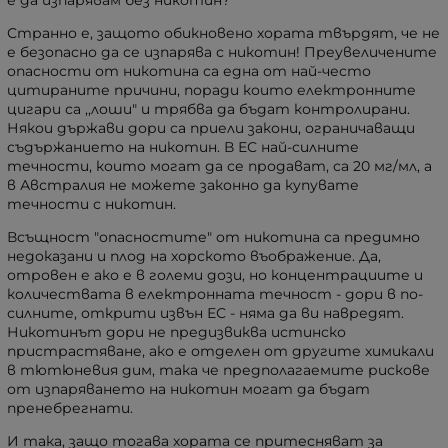
Странно е, защото обикновено хората твърдят, че не
е безопасно да се изпарява с никотин! Преувеличените
опасности от никотина са една от най-често
цитираните причини, поради които електронните
цигари са ,,лоши" и трябва да бъдат контролирани.
Някои държави дори са приели закони, ограничаващи
съдържанието на никотин. В ЕС най-силните
течности, които могат да се продават, са 20 мг/мл, а
в Австралия не можете законно да купувате
течности с никотин.
Всъщност "опасностите" от никотина са предимно
недоказани и плод на хорското въображение. Да,
отровен е ако е в големи дози, но концентрациите и
количествата в електронната течност - дори в по-
силните, открити извън ЕС - няма да ви навредят.
Никотинът дори не предизвиква истинско
пристрастяване, ако е отделен от другите химикали
в тютюневия дим, така че предполагаемите рискове
от изпаряването на никотин могат да бъдат
пренебрегнати.
И така, защо тогава хората се притесняват за