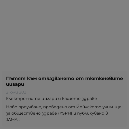
Пътят към отказването от тютюневите
цигари
2 юли 2021
Електронните цигари и вашето здраве
Ново проучване, проведено от Йейлското училище
за обществено здраве (YSPH) и публикувано в
JAMA...