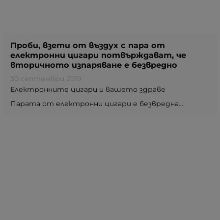
Проби, взети от въздух с пара от
електронни цигари потвърждават, че
вторичното изпаряване е безвредно
30 септември 2019
Електронните цигари и вашето здраве
Парата от електронни цигари е безвредна...