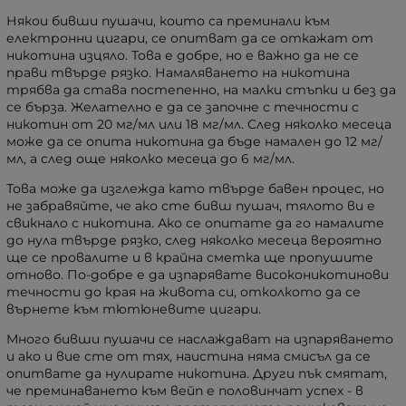
Някои бивши пушачи, които са преминали към
електронни цигари, се опитват да се откажат от
никотина изцяло. Това е добре, но е важно да не се
прави твърде рязко. Намаляването на никотина
трябва да става постепенно, на малки стъпки и без да
се бърза. Желателно е да се започне с течности с
никотин от 20 мг/мл или 18 мг/мл. След няколко месеца
може да се опита никотина да бъде намален до 12 мг/
мл, а след още няколко месеца до 6 мг/мл.
Това може да изглежда като твърде бавен процес, но
не забравяйте, че ако сте бивш пушач, тялото ви е
свикнало с никотина. Ако се опитате да го намалите
до нула твърде рязко, след няколко месеца вероятно
ще се провалите и в крайна сметка ще пропушите
отново. По-добре е да изпарявате високоникотинови
течности до края на живота си, отколкото да се
върнете към тютюневите цигари.
Много бивши пушачи се наслаждават на изпаряването
и ако и вие сте от тях, наистина няма смисъл да се
опитвате да нулирате никотина. Други пък смятат,
че преминаването към вейп е половинчат успех - в