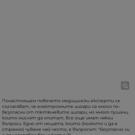
Понастоящем повечето медицински експерти се
съгласяват, че електронните цигари са много по-
безопасни от тютюневите цигари, но много пушачи,
които мислят да опитат, все още имат някои
въпроси. Едно от нещата, които (колкото и да е
странно) чуваме най-често, е въпросът: "Безопасно ли
е да изпарявам без никотин?"