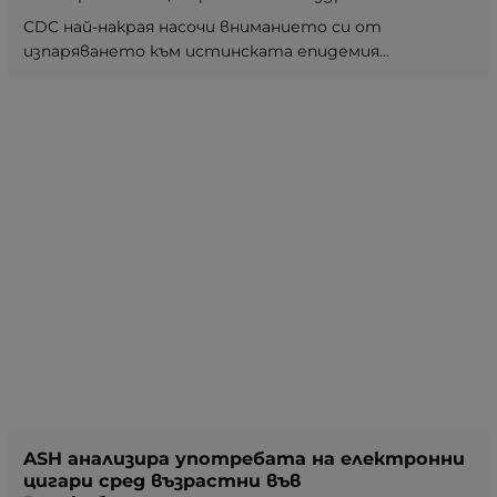
CDC най-накрая насочи вниманието си от
изпаряването към истинската епидемия...
ASH анализира употребата на електронни
цигари сред възрастни във