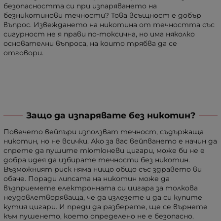
безопасността си при изпаряването на
безникотинови течности? Това всъщност е добър
въпрос. Извеждането на никотина от течността със
сигурност не я прави по-токсична, но има няколко
основателни въпроса, на които трябва да се
отговори.
Защо да изпарявате без никотин?
Повечето вейпъри използват течност, съдържаща
никотин, но не всички. Ако за вас вейпването е начин да
спрете да пушите тютюневи цигари, може би не е
добра идея да избирате течности без никотин.
Възможният риск няма нищо общо със здравето ви
обаче. Поради липсата на никотин може да
възприемете електронната си цигара за толкова
неудовлетворяваща, че да излезете и да си купите
кутия цигари. И преди да разберете, ще се върнете
към пушенето, което определено не е безопасно.