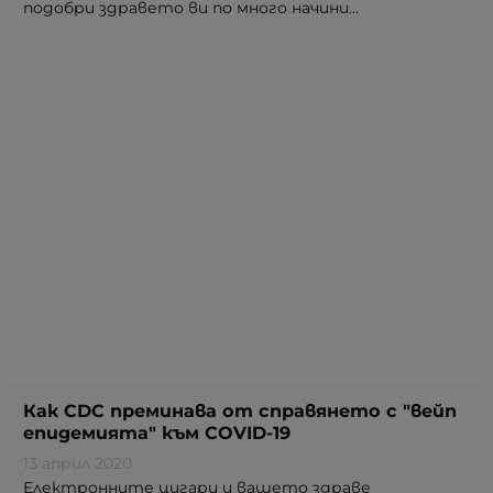
подобри здравето ви по много начини...
Как CDC преминава от справянето с "вейп
епидемията" към COVID-19
13 април 2020
Електронните цигари и вашето здраве