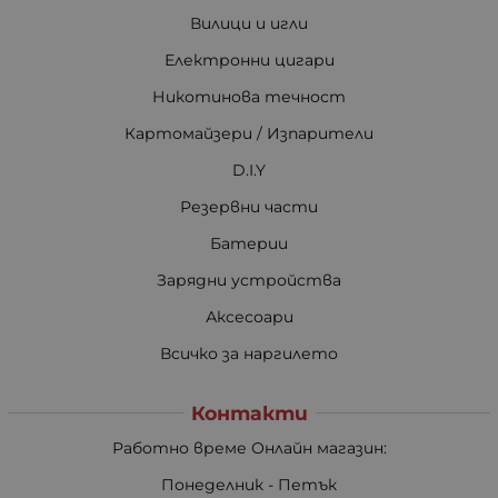
Вилици и игли
Електронни цигари
Никотинова течност
Картомайзери / Изпарители
D.I.Y
Резервни части
Батерии
Зарядни устройства
Аксесоари
Всичко за наргилето
Контакти
Работно време Онлайн магазин:
Понеделник - Петък